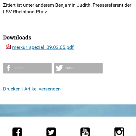
Pressemitteilungen
Zitiert ist unter anderem Benjamin Judith, Pressereferent der
LSV Rheinland-Pfalz.
Medienberichte
Mach mit!
Downloads
merkur_spezial_09.03.05.pdf
SV-Arbeit vor Ort
Du hast Recht(e)
teilen
tweet
Weitersurfen
Drucken
Artikel versenden
Termine
Shop
Kontakt