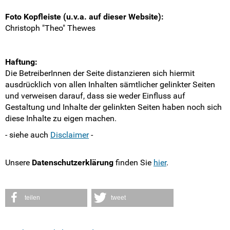
LSK-Delis melden
Foto Kopfleiste (u.v.a. auf dieser Website):
Info-Newsletter abonnieren
Christoph "Theo" Thewes
Antragsformulare
Haftung:
Die BetreiberInnen der Seite distanzieren sich hiermit
Impressum
ausdrücklich von allen Inhalten sämtlicher gelinkter Seiten
und verweisen darauf, dass sie weder Einfluss auf
Disclaimer
Gestaltung und Inhalte der gelinkten Seiten haben noch sich
diese Inhalte zu eigen machen.
Datenschutzerklärung
- siehe auch
Disclaimer
-
Matomo-Opt-Out
Unsere
Datenschutzerklärung
finden Sie
hier
.
Intern
teilen
tweet