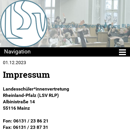
01.12.2023
Die LSV
Impressum
Positionen & Lesestoff
Landesschüler*innenvertretung
Mach mit!
Rheinland-Pfalz (LSV RLP)
Albinistraße 14
SV-Arbeit vor Ort
55116 Mainz
Du hast Recht(e)
Fon: 06131 / 23 86 21
Fax: 06131 / 23 87 31