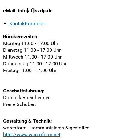
Weitersurfen
eMail: info[at]lsvrlp.de
Termine
Kontaktformular
Shop
Bürokernzeiten:
Montag 11.00 - 17.00 Uhr
Kontakt
Dienstag 11.00 - 17.00 Uhr
Mittwoch 11.00 - 17.00 Uhr
Donnerstag 11.00 - 17.00 Uhr
Eure Fragen
Freitag 11.00 - 14.00 Uhr
Unsere Antworten
Geschäftsführung:
Kontaktformular
Dominik Rheinheimer
Pierre Schubert
SV-Kontakt
Gestaltung & Technik:
Anmeldeformular
warenform - kommunizieren & gestalten
http://www.warenform.net