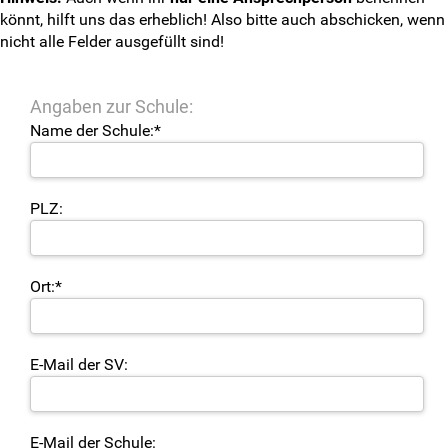
LSK-Delis melden
könnt, hilft uns das erheblich! Also bitte auch abschicken, wenn
nicht alle Felder ausgefüllt sind!
Info-Newsletter abonnieren
Antragsformulare
Angaben zur Schule:
Name der Schule:*
Impressum
Disclaimer
PLZ:
Datenschutzerklärung
Ort:*
Matomo-Opt-Out
Intern
E-Mail der SV:
E-Mail der Schule: