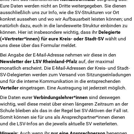
Weitersurfen
Eure Daten werden nicht an Dritte weitergegeben. Sie dienen
ausschließlich uns zur Info, wie die SV-Strukturen vor Ort
Termine
konkret aussehen und wo wir Aufbauarbeit leisten können; und
natürlich dazu, euch in die landesweite Struktur einbinden zu
können. Hier ist insbesondere wichtig, dass ihr
Delegierte
Shop
(=Vertreter*innen) für eure Kreis- oder Stadt-SV
wählt und
uns diese über das Formular meldet.
Kontakt
Bei Angabe der E-Mail-Adresse nehmen wir diese in den
Newsletter der LSV Rheinland-Pfalz
auf, der maximal
Eure Fragen
monatlich erscheint. Die E-Mail-Adressen der Kreis- und Stadt-
SV-Delegierten werden zum Versand von Sitzungseinladungen
Unsere Antworten
und für die interne Kommunikation in die entsprechenden
Verteiler
eingetragen. Eine Austragung ist jederzeit möglich.
Kontaktformular
Die Daten eurer
Verbindungslehrer*innen
sind deswegen
wichtig, weil diese meist über einen längeren Zeitraum an der
SV-Kontakt
Schule bleiben als das in der Regel bei SV-Aktiven der Fall ist.
Somit können sie für uns als Ansprechpartner*innen dienen
Anmeldeformular
und die LSV-Infos an die jeweils aktuelle SV weiterleiten.
Hinweis:
Auch wenn ihr
nur eine Ansprechperson
benennen