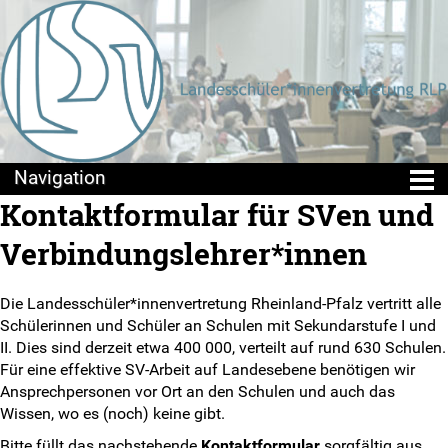
Kontaktformular für SVen und
Die LSV
Verbindungslehrer*innen
Positionen & Lesestoff
Die Landesschüler*innenvertretung Rheinland-Pfalz vertritt alle
Mach mit!
Schülerinnen und Schüler an Schulen mit Sekundarstufe I und
II. Dies sind derzeit etwa 400 000, verteilt auf rund 630 Schulen.
SV-Arbeit vor Ort
Für eine effektive SV-Arbeit auf Landesebene benötigen wir
Ansprechpersonen vor Ort an den Schulen und auch das
Du hast Recht(e)
Wissen, wo es (noch) keine gibt.
Bitte füllt das nachstehende
Kontaktformular
sorgfältig aus.