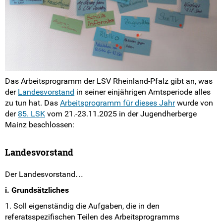
Der Vorstand
Arbeitsprogramm
Arbeitsbereiche
Der Landesrat
Das Arbeitsprogramm der LSV Rheinland-Pfalz gibt an, was
der
Landesvorstand
in seiner einjährigen Amtsperiode alles
zu tun hat. Das
Arbeitsprogramm für dieses Jahr
wurde von
Die Bundesebene
der
85. LSK
vom 21.-23.11.2025 in der Jugendherberge
Mainz beschlossen:
FSJ Politik in der LSV
Landesvorstand
LSV-Förderverein
Der Landesvorstand…
Fotos
i. Grundsätzliches
Positionen & Lesestoff
1. Soll eigenständig die Aufgaben, die in den
referatsspezifischen Teilen des Arbeitsprogramms