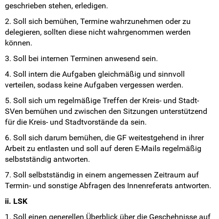
Mach mit!
geschrieben stehen, erledigen.
2. Soll sich bemühen, Termine wahrzunehmen oder zu
SV-Arbeit vor Ort
delegieren, sollten diese nicht wahrgenommen werden
können.
Du hast Recht(e)
3. Soll bei internen Terminen anwesend sein.
Weitersurfen
4. Soll intern die Aufgaben gleichmäßig und sinnvoll
verteilen, sodass keine Aufgaben vergessen werden.
Termine
5. Soll sich um regelmäßige Treffen der Kreis- und Stadt-
SVen bemühen und zwischen den Sitzungen unterstützend
Shop
für die Kreis- und Stadtvorstände da sein.
6. Soll sich darum bemühen, die GF weitestgehend in ihrer
Kontakt
Arbeit zu entlasten und soll auf deren E-Mails regelmäßig
selbstständig antworten.
Intern
7. Soll selbstständig in einem angemessen Zeitraum auf
Termin- und sonstige Abfragen des Innenreferats antworten.
ii. LSK
1. Soll einen generellen Überblick über die Geschehnisse auf