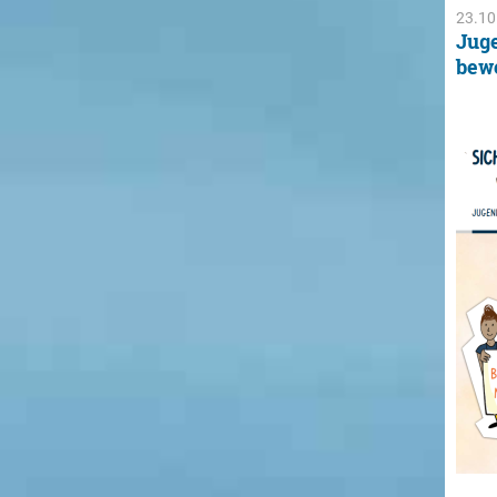
23.10
Jug
bewe