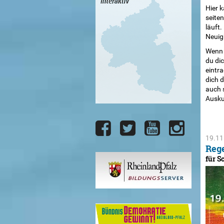
Hier 
seite
läuft.
Neuig
Wenn d
du di
eintra
dich d
auch s
Ausku
19.11
Reg
für S