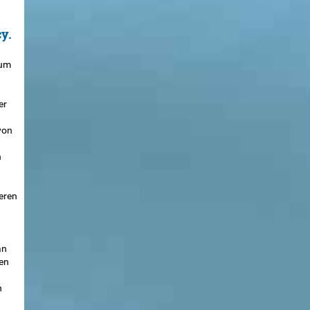
y.
rum
er
von
n
eren
an
en
n