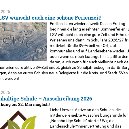
.2026
LSV wünscht euch eine schöne Ferienzeit!
Endlich ist es wieder soweit: Diesen Freitag
beginnen die lang ersehnten Sommerferien! 
LSV wünscht euch eine gute Zeit und Erholun
Wir sehen uns dann im Schuljahr 2026/27 fr
motiviert für die SV-Arbeit vor Ort, auf
kommunaler und auf Landesebene wieder! 
auch wenn es noch laaange hin ist: Bitte den
daran, auch wenn für euch vielleicht nach de
rferien eure aktive SV-Zeit endet, gleich zu Schuljahresbeginn dafür Sor
gen, dass an euren Schulen neue Delegierte für die Kreis- und Stadt-SVen
lt werden!
.2026
haltige Schule – Ausschreibung 2026
bung bis 22. Mai möglich!
Liebe Umwelt-Aktive an den Schulen, die
mittlerweile siebte Ausschreibungsrunde für 
„Nachhaltige Schule“ startet! Wir, die
Landesschüler*innenvertretung und das