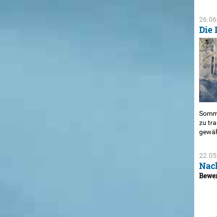
26.06
Die 
Somme
zu tra
gewäh
22.05
Nach
Bewer