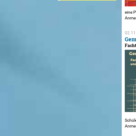
eine 
Anmel
02.11
Gem
Facht
Schül
Anmel