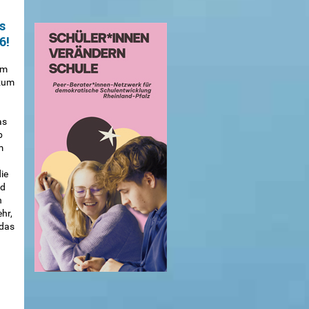
s
6!
um
 zum
as
b
m
ie
nd
n
hr,
 das