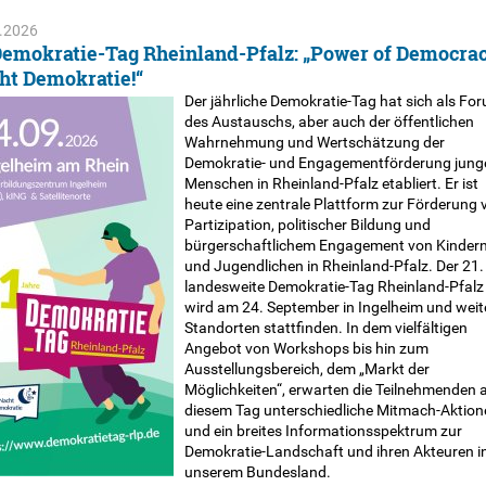
.2026
Demokratie-Tag Rheinland-Pfalz: „Power of Democrac
ht Demokratie!“
Der jährliche Demokratie-Tag hat sich als Fo
des Austauschs, aber auch der öffentlichen
Wahrnehmung und Wertschätzung der
Demokratie- und Engagement­förderung jung
Menschen in Rheinland-Pfalz etabliert. Er ist
heute eine zentrale Plattform zur Förderung 
Partizipation, politischer Bildung und
bürgerschaft­lichem Engagement von Kinder
und Jugendlichen in Rheinland-Pfalz. Der 21.
landesweite Demokratie-Tag Rheinland-Pfalz
wird am 24. September in Ingelheim und weit
Standorten stattfinden. In dem vielfältigen
Angebot von Workshops bis hin zum
Ausstellungs­bereich, dem „Markt der
Möglichkeiten“, erwarten die Teilnehmenden 
diesem Tag unterschiedliche Mitmach-Aktion
und ein breites Informationsspektrum zur
Demokratie-Landschaft und ihren Akteuren i
unserem Bundesland.