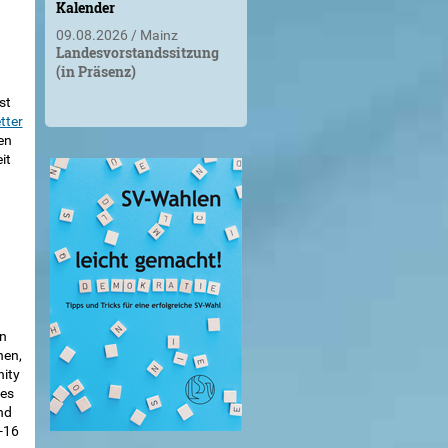
Kalender
09.08.2026
Mainz
Landesvorstandssitzung
(in Präsenz)
st
tter
en
it
n
nen,
nity
 es
nd
-16