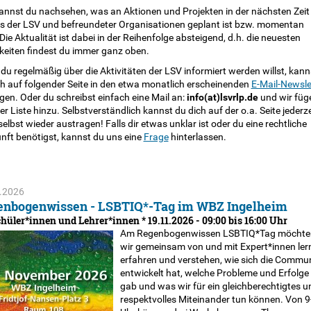
kannst du nachsehen, was an Aktionen und Projekten in der nächsten Zeit
ns der LSV und befreundeter Organisationen geplant ist bzw. momentan
 Die Aktualität ist dabei in der Reihenfolge absteigend, d.h. die neuesten
keiten findest du immer ganz oben.
u regelmäßig über die Aktivitäten der LSV informiert werden willst, kann
ch auf folgender Seite in den etwa monatlich erscheinenden
E-Mail-Newsle
gen. Oder du schreibst einfach eine Mail an:
info(at)lsvrlp.de
und wir füg
er Liste hinzu. Selbstverständlich kannst du dich auf der o.a. Seite jederze
elbst wieder austragen! Falls dir etwas unklar ist oder du eine rechtliche
nft benötigst, kannst du uns eine
Frage
hinterlassen.
.2026
enbogenwissen - LSBTIQ*-Tag im WBZ Ingelheim
chüler*innen und Lehrer*innen * 19.11.2026 - 09:00 bis 16:00 Uhr
Am Regenbogenwissen LSBTIQ*Tag möchte
wir gemeinsam von und mit Expert*innen ler
erfahren und verstehen, wie sich die Commu
entwickelt hat, welche Probleme und Erfolge
gab und was wir für ein gleichberechtigtes u
respektvolles Miteinander tun können. Von 9