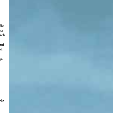
Die
g !
isch
Und
kt
n
ge
die