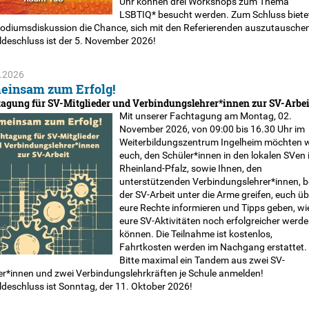
Uhr können drei Workshops zum Thema
LSBTIQ* besucht werden. Zum Schluss biete
Podiumsdiskussion die Chance, sich mit den Referierenden auszutausche
deschluss ist der 5. November 2026!
.2026
einsam zum Erfolg!
agung für SV-Mitglieder und Verbindungslehrer*innen zur SV-Arbei
Mit unserer Fachtagung am Montag, 02.
November 2026, von 09:00 bis 16.30 Uhr im
Weiterbildungszentrum Ingelheim möchten w
euch, den Schüler*innen in den lokalen SVen 
Rheinland-Pfalz, sowie Ihnen, den
unterstützenden Verbindungslehrer*innen, b
der SV-Arbeit unter die Arme greifen, euch üb
eure Rechte informieren und Tipps geben, wi
eure SV-Aktivitäten noch erfolgreicher werd
können. Die Teilnahme ist kostenlos,
Fahrtkosten werden im Nachgang erstattet.
Bitte maximal ein Tandem aus zwei SV-
er*innen und zwei Verbindungslehrkräften je Schule anmelden!
deschluss ist Sonntag, der 11. Oktober 2026!