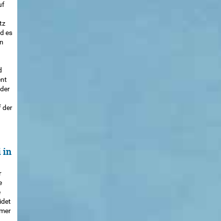
uf
tz
d es
en
d
ent
der
 der
 in
r
e
e
idet
mmer