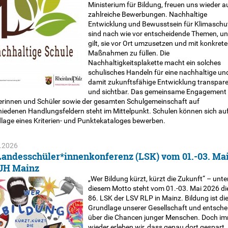
Ministerium für Bildung, freuen uns wieder a
zahlreiche Bewerbungen. Nachhaltige
Entwicklung und Bewusstsein für Klimaschu
sind nach wie vor entscheidende Themen, un
gilt, sie vor Ort umzusetzen und mit konkret
Maßnahmen zu füllen. Die
Nachhaltigkeitsplakette macht ein solches
schulisches Handeln für eine nachhaltige un
damit zukunftsfähige Entwicklung transpar
und sichtbar. Das gemeinsame Engagement 
erinnen und Schüler sowie der gesamten Schulgemeinschaft auf
hiedenen Handlungsfeldern steht im Mittelpunkt. Schulen können sich auf
lage eines Kriterien- und Punktekataloges bewerben.
.2026
Landesschüler*innenkonferenz (LSK) vom 01.-03. Mai
 JH Mainz
„Wer Bildung kürzt, kürzt die Zukunft“ – unte
diesem Motto steht vom 01.-03. Mai 2026 di
86. LSK der LSV RLP in Mainz. Bildung ist di
Grundlage unserer Gesellschaft und entsche
über die Chancen junger Menschen. Doch i
wieder erleben wir, dass genau dort gespart