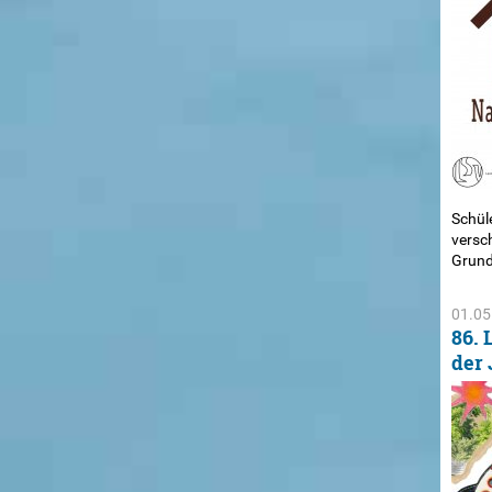
Schül
versc
Grund
01.05
86. 
der