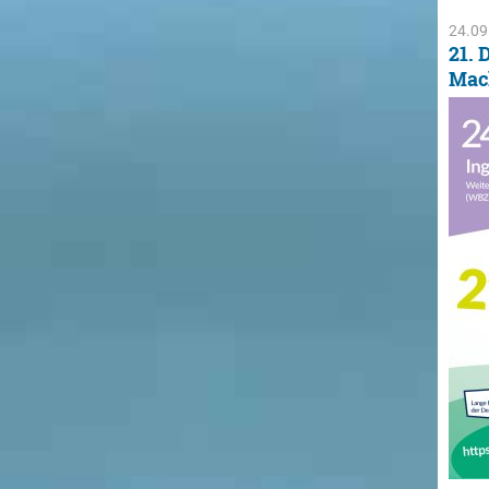
24.09
21. 
Mac