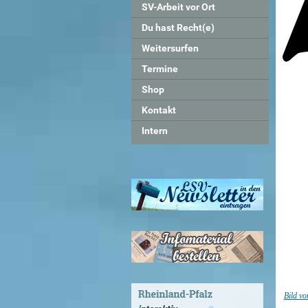
SV-Arbeit vor Ort
Du hast Recht(e)
Weitersurfen
Termine
Shop
Kontakt
Intern
Bild v