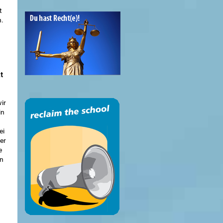
t
n.
t
ir
in
ei
er
e
en