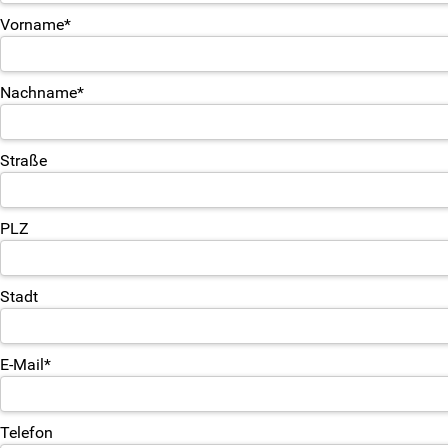
Weitersurfen
Vorname*
Termine
Nachname*
Shop
Kontakt
Straße
Eure Fragen
PLZ
Unsere Antworten
Stadt
Kontaktformular
SV-Kontakt
E-Mail*
Anmeldeformular
Telefon