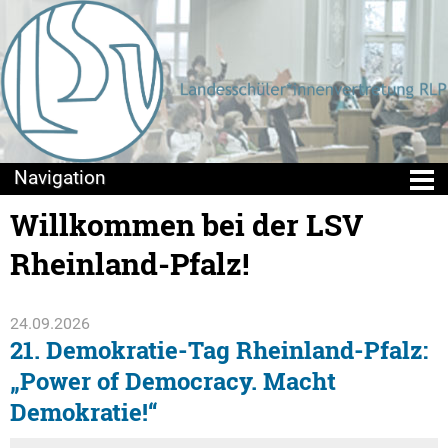
Willkommen bei der LSV
Die LSV
Rheinland-Pfalz!
Positionen & Lesestoff
Mach mit!
24.09.2026
21. Demokratie-Tag Rheinland-Pfalz:
SV-Arbeit vor Ort
„Power of Democracy. Macht
Demokratie!“
Du hast Recht(e)