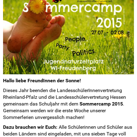
Landesarbeitskreise
SV-Arbeit vor Ort
Du hast Recht(e)
Weitersurfen
Termine
Shop
Hallo liebe FreundInnen der Sonne!
Dieses Jahr beenden die LandesschülerInnenvertretung
Kontakt
Rheinland-Pfalz und die Landesschülervertretung Hessen
gemeinsam das Schuljahr mit dem
Sommercamp 2015
.
Intern
Gemeinsam werden wir die erste Woche unserer
Sommerferien unvergesslich machen!
Dazu brauchen wir Euch:
Alle Schülerinnen und Schüler aus
beiden Ländern sind eingeladen, mit uns sieben Tage voll