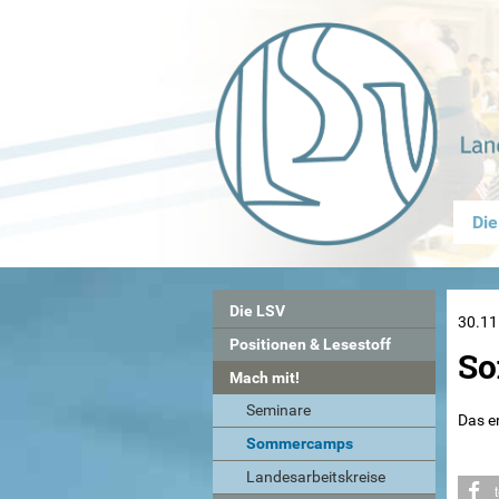
Die
Die LSV
30.11
Positionen & Lesestoff
So
Mach mit!
Seminare
Das er
Sommercamps
Landesarbeitskreise