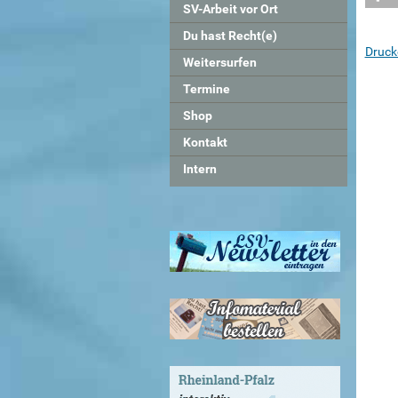
SV-Arbeit vor Ort
Du hast Recht(e)
Druck
Weitersurfen
Termine
Shop
Kontakt
Intern