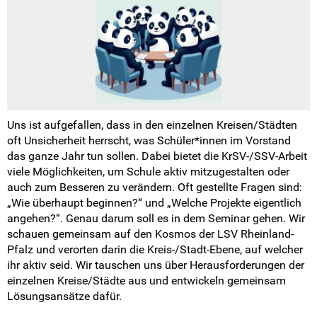
Landesarbeitskreise
SV-Arbeit vor Ort
Du hast Recht(e)
Weitersurfen
Uns ist aufgefallen, dass in den einzelnen Kreisen/Städten
oft Unsicherheit herrscht, was Schüler*innen im Vorstand
Termine
das ganze Jahr tun sollen. Dabei bietet die KrSV-/SSV-Arbeit
viele Möglichkeiten, um Schule aktiv mitzugestalten oder
Shop
auch zum Besseren zu verändern. Oft gestellte Fragen sind:
„Wie überhaupt beginnen?“ und „Welche Projekte eigentlich
Kontakt
angehen?“. Genau darum soll es in dem Seminar gehen. Wir
schauen gemeinsam auf den Kosmos der LSV Rheinland-
Intern
Pfalz und verorten darin die Kreis-/Stadt-Ebene, auf welcher
ihr aktiv seid. Wir tauschen uns über Herausforderungen der
einzelnen Kreise/Städte aus und entwickeln gemeinsam
Lösungsansätze dafür.