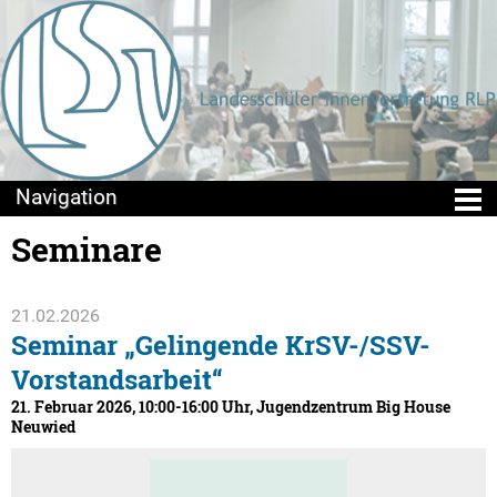
Seminare
Die LSV
Positionen & Lesestoff
21.02.2026
Seminar „Gelingende KrSV-/SSV-
Mach mit!
Vorstandsarbeit“
Seminare
21. Februar 2026, 10:00-16:00 Uhr, Jugendzentrum Big House
Neuwied
Sommercamps