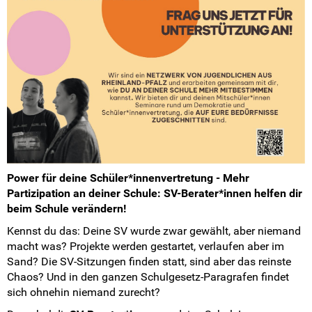
Weitersurfen
Termine
Shop
Kontakt
Eure Fragen
Power für deine Schüler*innenvertretung - Mehr
Unsere Antworten
Partizipation an deiner Schule:
SV-Berater*innen helfen dir
beim Schule verändern!
Kontaktformular
Kennst du das: Deine SV wurde zwar gewählt, aber niemand
macht was? Projekte werden gestartet, verlaufen aber im
SV-Kontakt
Sand? Die SV-Sitzungen finden statt, sind aber das reinste
Chaos? Und in den ganzen Schulgesetz-Paragrafen findet
Anmeldeformular
sich ohnehin niemand zurecht?