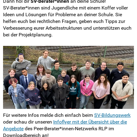
Dann hol dir
SV-Berater*innen
an deine Schule!
LSK-Delis melden
SV-Berater*innen sind Jugendliche mit einem Koffer voller
Ideen und Lösungen für Probleme an deiner Schule. Sie
Info-Newsletter abonnieren
helfen euch bei rechtlichen Fragen, geben euch Tipps zur
Verbesserung eurer Arbeitsstrukturen und unterstützen euch
Antragsformulare
bei der Projektplanung.
Impressum
Disclaimer
Datenschutzerklärung
Matomo-Opt-Out
Intern
Für weitere Infos melde dich einfach beim
SV-Bildungswerk
oder schau dir unseren
Infoflyer mit der Übersicht über die
Angebote
des Peer-Berater*innen-Netzwerks RLP im
Downloadbereich an!