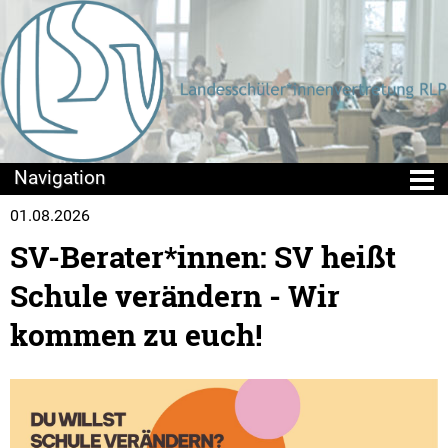
01.08.2026
Die LSV
SV-Berater*innen: SV heißt
Positionen & Lesestoff
Schule verändern - Wir
Mach mit!
kommen zu euch!
SV-Arbeit vor Ort
Du hast Recht(e)