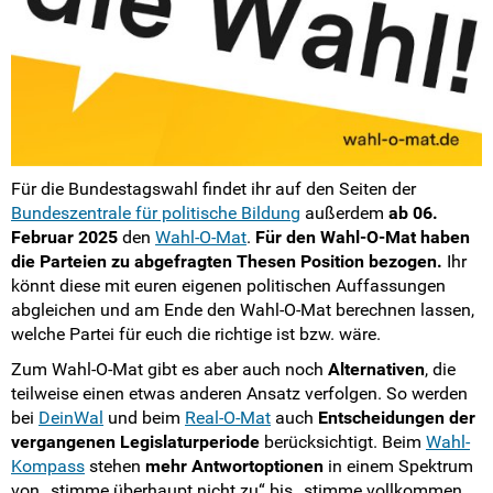
Für die Bundestagswahl findet ihr auf den Seiten der
Bundeszentrale für politische Bildung
außerdem
ab 06.
Februar 2025
den
Wahl-O-Mat
.
Für den Wahl-O-Mat haben
die Parteien zu abgefragten Thesen Position bezogen.
Ihr
könnt diese mit euren eigenen politischen Auffassungen
abgleichen und am Ende den Wahl-O-Mat berechnen lassen,
welche Partei für euch die richtige ist bzw. wäre.
Zum Wahl-O-Mat gibt es aber auch noch
Alternativen
, die
teilweise einen etwas anderen Ansatz verfolgen. So werden
bei
DeinWal
und beim
Real-O-Mat
auch
Entscheidungen der
vergangenen Legislaturperiode
berücksichtigt. Beim
Wahl-
Kompass
stehen
mehr Antwortoptionen
in einem Spektrum
von „stimme überhaupt nicht zu“ bis „stimme vollkommen