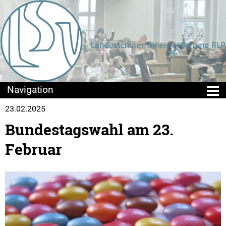
23.02.2025
Die LSV
Bundestagswahl am 23.
Positionen & Lesestoff
Februar
Mach mit!
Seminare
Sommercamps