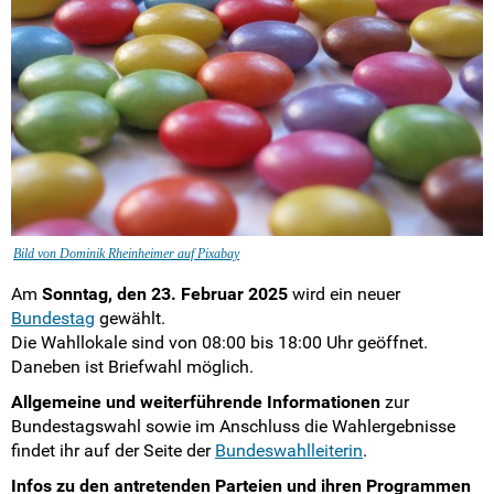
Landesarbeitskreise
SV-Arbeit vor Ort
Du hast Recht(e)
Weitersurfen
Termine
Bild von Dominik Rheinheimer auf Pixabay
Shop
Am
Sonntag, den 23. Februar 2025
wird ein neuer
Bu
ndestag
gewählt.
Kontakt
Die Wahllokale sind von 08:00 bis 18:00 Uhr geöffnet.
Daneben ist Briefwahl möglich.
Intern
Allgemeine und weiterführende Informationen
zur
Bundestagswahl sowie im Anschluss die Wahlergebnisse
findet ihr auf der Seite der
Bundeswahlleiterin
.
Infos zu den antretenden Parteien und ihren Programmen