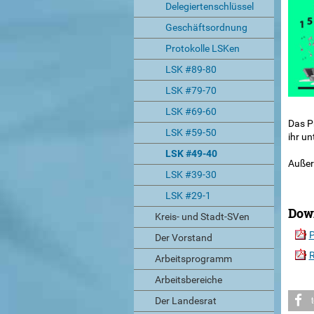
Delegiertenschlüssel
Geschäftsordnung
Protokolle LSKen
LSK #89-80
LSK #79-70
LSK #69-60
Das Pr
LSK #59-50
ihr u
LSK #49-40
Außer
LSK #39-30
LSK #29-1
Dow
Kreis- und Stadt-SVen
P
Der Vorstand
R
Arbeitsprogramm
Arbeitsbereiche
Der Landesrat