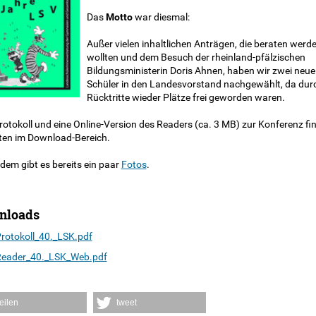
Das
Motto
war diesmal:
Außer vielen inhaltlichen Anträgen, die beraten werd
wollten und dem Besuch der rheinland-pfälzischen
Bildungsministerin Doris Ahnen, haben wir zwei neue
Schüler in den Landesvorstand nachgewählt, da dur
Rücktritte wieder Plätze frei geworden waren.
otokoll und eine Online-Version des Readers (ca. 3 MB) zur Konferenz fi
nten im Download-Bereich.
dem gibt es bereits ein paar
Fotos
.
nloads
rotokoll_40._LSK.pdf
eader_40._LSK_Web.pdf
teilen
tweet