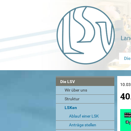
Die
Die LSV
10.03
Wir über uns
40
Struktur
LSKen
Ablauf einer LSK
Anträge stellen