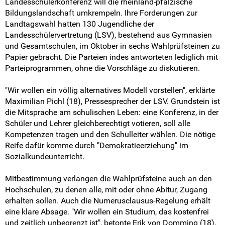
Landesschülerkonferenz will die rheinland-pfälzische
Pressemitteilungen
Bildungslandschaft umkrempeln. Ihre Forderungen zur
Landtagswahl hatten 130 Jugendliche der
Medienberichte
Landesschülervertretung (LSV), bestehend aus Gymnasien
und Gesamtschulen, im Oktober in sechs Wahlprüfsteinen zu
Mach mit!
Papier gebracht. Die Parteien indes antworteten lediglich mit
Parteiprogrammen, ohne die Vorschläge zu diskutieren.
SV-Arbeit vor Ort
"Wir wollen ein völlig alternatives Modell vorstellen", erklärte
Maximilian Pichl (18), Pressesprecher der LSV. Grundstein ist
Du hast Recht(e)
die Mitsprache am schulischen Leben: eine Konferenz, in der
Schüler und Lehrer gleichberechtigt votieren, soll alle
Weitersurfen
Kompetenzen tragen und den Schulleiter wählen. Die nötige
Reife dafür komme durch "Demokratieerziehung" im
Termine
Sozialkundeunterricht.
Shop
Mitbestimmung verlangen die Wahlprüfsteine auch an den
Hochschulen, zu denen alle, mit oder ohne Abitur, Zugang
erhalten sollen. Auch die Numerusclausus-Regelung erhält
Kontakt
eine klare Absage. "Wir wollen ein Studium, das kostenfrei
und zeitlich unbegrenzt ist", betonte Erik von Domming (18),