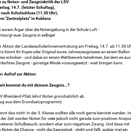
n zu Noten- und Zeugniskritik der LSV
itag, 14.7. (letzter Schultag),
t nach Schulschluss (11.30 Uhr),
em "Zentralplatz" in Koblenz
 eurem Ärger über die Notengebung in der Schule Luft -
tsorgt euer Zeugnis in selbige!
er Aktion der LandesschülerInnenvertretung am Freitag, 14.7. ab 11.30 Uh
nz könnt ihr Kopie oder Original eures Jahreszeugnisses an einem Ballon
eise schicken - und dabei an einem Wettbewerb teinehmen, bei dem es au
chlechtes Zeugnis - günstige Winde vorausgesetzt - weit bringen kann.
der
Aufruf zur Aktion:
eit kommst du mit deinem Zeugnis...?
V Rheinland-Pfalz lehnt Noten grundsätzlich ab.
ug aus dem Grundsatzprogramm)
nnt das nicht: In der 3. Klasse wollten alle noch gerne benotet werden. I
 der Zeit werden Noten für viele jedoch nicht gerade zum positiven Anspo
eiteren Schulbesuch, sondern eher zum negativen Zwang. Und dass mit
 Noten die Chance - nicht die Gewissheit - steht und fällt, später mal ein