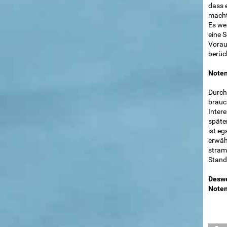
dass 
macht,
Es wer
eine S
Vorau
berück
Noten
Durch
brauc
Inter
später
ist e
erwäh
stram
Stand
Desw
Noten