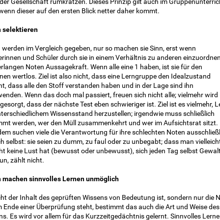
er Gesellschaft rumkratzen. Dieses Prinzip gilt auch im Gruppenunterric
wenn dieser auf den ersten Blick netter daher kommt.
 selektieren
 werden im Vergleich gegeben, nur so machen sie Sinn, erst wenn
erinnen und Schüler durch sie in einem Verhältnis zu anderen einzuordne
erlangen Noten Aussagekraft. Wenn alle eine 1 haben, ist sie für den
nen wertlos. Ziel ist also nicht, dass eine Lerngruppe den Idealzustand
ht, dass alle den Stoff verstanden haben und in der Lage sind ihn
nden. Wenn das doch mal passiert, freuen sich nicht alle; vielmehr wird
gesorgt, dass der nächste Test eben schwieriger ist. Ziel ist es vielmehr, L
nterschiedlichem Wissensstand herzustellen; irgendwie muss schließlich
mmt werden, wer den Müll zusammenkehrt und wer im Aufsichtsrat sitzt.
dem suchen viele die Verantwortung für ihre schlechten Noten ausschließl
ch selbst: sie seien zu dumm, zu faul oder zu unbegabt; dass man vielleich
ht keine Lust hat (bewusst oder unbewusst), sich jeden Tag selbst Gewal
n, zählt nicht.
 machen sinnvolles Lernen unmöglich
ht der Inhalt des geprüften Wissens von Bedeutung ist, sondern nur die N
m Ende einer Überprüfung steht, bestimmt das auch die Art und Weise des
s. Es wird vor allem für das Kurzzeitgedächtnis gelernt. Sinnvolles Lerne