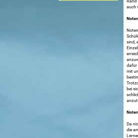
Rand d
auch 
Noten
Noten
Schül
sind, 
Einzel
erreic
anzuwe
dafür 
mit u
besti
Trotz
bei si
schlic
anzutu
Noten
Da nic
die a
Lernen