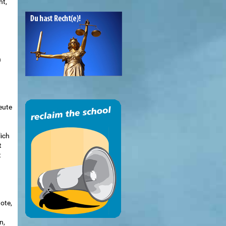
ht,
n
eute
ich
t
t
ote,
n,