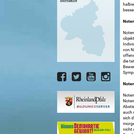
halbw
besse
Noten
Noten
objekt
Indivi
von N
offens
die ta
Bewer
Sympa
Noten
Noten
Noten 
Absti
auch 
sich 
morgen
nicht 