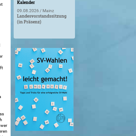
Kalender
ht
09.08.2026
Mainz
Landesvorstandssitzung
(in Präsenz)
t
er
ft
a
ss
üh
 wer
eren