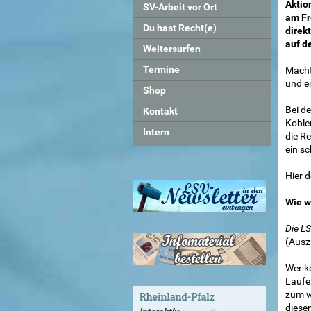
Aktio
SV-Arbeit vor Ort
am Fre
Du hast Recht(e)
direk
auf d
Weitersurfen
Termine
Macht
und en
Shop
Bei d
Kontakt
Koble
Intern
die R
ein s
Hier 
Wie w
Die LS
(Ausz
Wer ke
Laufe
zum w
diesen