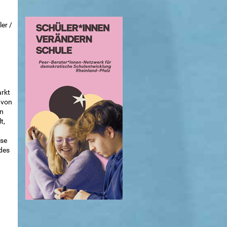
er /
rkt
 von
n
t,
sse
des