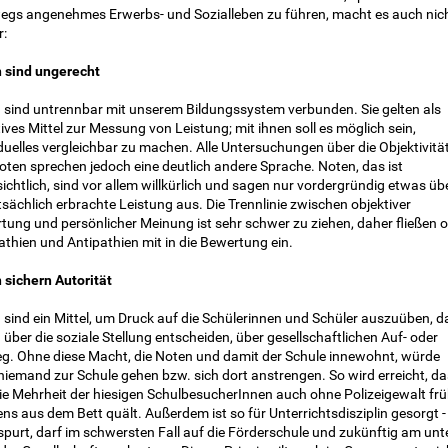
egs angenehmes Erwerbs- und Sozialleben zu führen, macht es auch nic
r:
 sind ungerecht
 sind untrennbar mit unserem Bildungssystem verbunden. Sie gelten als
ives Mittel zur Messung von Leistung; mit ihnen soll es möglich sein,
duelles vergleichbar zu machen. Alle Untersuchungen über die Objektivitä
oten sprechen jedoch eine deutlich andere Sprache. Noten, das ist
ichtlich, sind vor allem willkürlich und sagen nur vordergründig etwas üb
tsächlich erbrachte Leistung aus. Die Trennlinie zwischen objektiver
tung und persönlicher Meinung ist sehr schwer zu ziehen, daher fließen o
thien und Antipathien mit in die Bewertung ein.
 sichern Autorität
 sind ein Mittel, um Druck auf die Schülerinnen und Schüler auszuüben, d
über die soziale Stellung entscheiden, über gesellschaftlichen Auf- oder
eg. Ohne diese Macht, die Noten und damit der Schule innewohnt, würde
niemand zur Schule gehen bzw. sich dort anstrengen. So wird erreicht, da
die Mehrheit der hiesigen SchulbesucherInnen auch ohne Polizeigewalt fr
s aus dem Bett quält. Außerdem ist so für Unterrichtsdisziplin gesorgt -
spurt, darf im schwersten Fall auf die Förderschule und zukünftig am unt