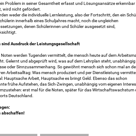
ein Problem in seiner Gesamtheit erfasst und Lösungsansätze erkennbar
 wird nicht gefördert.
den weder die individuelle Lernleistung, also der Fortschritt, den ein Schül
chülerin innerhalb eines Schuljahres macht, noch die ungleichen
ssetzungen, denen Schülerinnen und Schüler ausgesetzt sind,
sichtigt.
 sind Ausdruck der Leistungsgesellschaft
 Noten werden Tugenden vermittelt, die mensch heute auf dem Arbeitsma
ht. Gelernt und abgeprüft wird, was auf dem Lehrplan steht, unabhängig
esse oder Sinnzusammenhang. So gewöhnt mensch sich schon mal an de
en Arbeitsalltag: Was mensch produziert und per Dienstleistung vermittel
gal: Hauptsache Arbeit, Hauptsache es bringt Geld. Ebenso das schon
nte frühe Aufstehen, das Sich-Zwingen, unabhängig vom eigenen Intere
mzustehen: erst mal für die Noten, später für das Wirtschaftswachstum 
orts Deutschland.
egen:
 abschaffen!