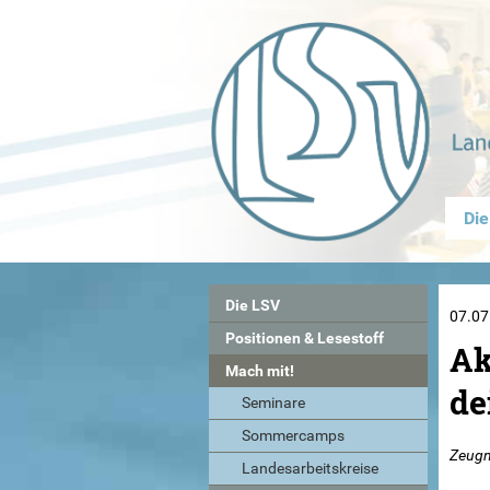
Die
Die LSV
07.07
Positionen & Lesestoff
Ak
Mach mit!
de
Seminare
Sommercamps
Zeugni
Landesarbeitskreise