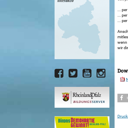
... pe
... pe
... pe
Ansch
mitle
wenn 
wir di
Dow
N
Druck