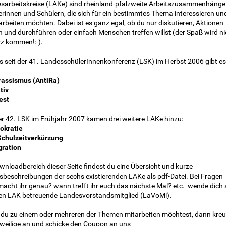
sarbeitskreise (LAKe) sind rheinland-pfalzweite Arbeitszusammenhänge
erinnen und Schülern, die sich für ein bestimmtes Thema interessieren un
rbeiten möchten. Dabei ist es ganz egal, ob du nur diskutieren, Aktionen
n und durchführen oder einfach Menschen treffen willst (der Spaß wird ni
rz kommen!:-).
s seit der 41. LandesschülerInnenkonferenz (LSK) im Herbst 2006 gibt es
irassismus (AntiRa)
tiv
est
er 42. LSK im Frühjahr 2007 kamen drei weitere LAKe hinzu:
okratie
Schulzeitverkürzung
gration
wnloadbereich dieser Seite findest du eine Übersicht und kurze
tsbeschreibungen der sechs existierenden LAKe als pdf-Datei. Bei Fragen
macht ihr genau? wann trefft ihr euch das nächste Mal? etc.  wende dich
en LAK betreuende Landesvorstandsmitglied (LaVoMi).
du zu einem oder mehreren der Themen mitarbeiten möchtest, dann kre
eweilige an und schicke den Coupon an uns