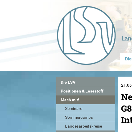
Die
Die LSV
21.06
Positionen & Lesestoff
Ne
Mach mit!
G8
Seminare
In
Sommercamps
Landesarbeitskreise