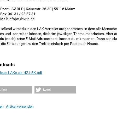
r Post: LSV RLP | Kaiserstr. 26-30 | 55116 Mainz
r Fax: 06131 / 23 87 31
r Mail: info(at)lsvrlp.de
ließend wirst du in den LAK-Verteiler aufgenommen, in dem alle Mensch
sen und -schreiben können, die beim jeweiligen Thema mitarbeiten. Aber 
du (noch) keine E-Mail-Adresse hast, kannst du mitmachen. Dann schick
r die Einladungen zu den Treffen einfach per Post nach Hause.
nloads
eue_LAKe_ab_42.LSK.pdf
teilen
tweet
en
Artikel versenden