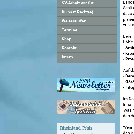
Lande
SV-Arbeit vor Ort
Schül
Du hast Recht(e)
dazu a
plane
Weitersurfen
zu ku
Termine
Bereit
Shop
LAKe
- Ant
Kontakt
- Krea
Intern
- Prot
Auf d
- Dem
- G8/
- Inte
Im Do
Inhal
 was 
das d
Wenn 
das j