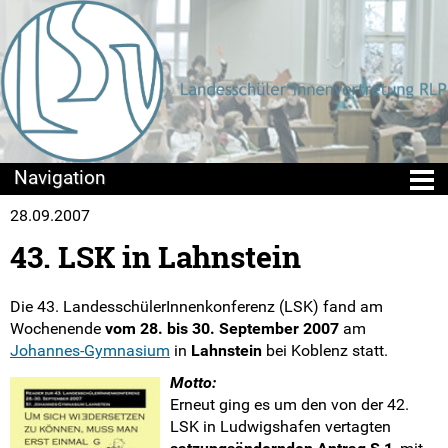
28.09.2007
Die LSV
43. LSK in Lahnstein
Wir über uns
Die 43. LandesschülerInnenkonferenz (LSK) fand am
Struktur
Wochenende
vom 28. bis 30. September 2007
am
Johannes-Gymnasium
in
Lahnstein
bei Koblenz statt.
LSKen
Motto:
Erneut ging es um den von der 42.
Ablauf einer LSK
LSK in Ludwigshafen vertagten