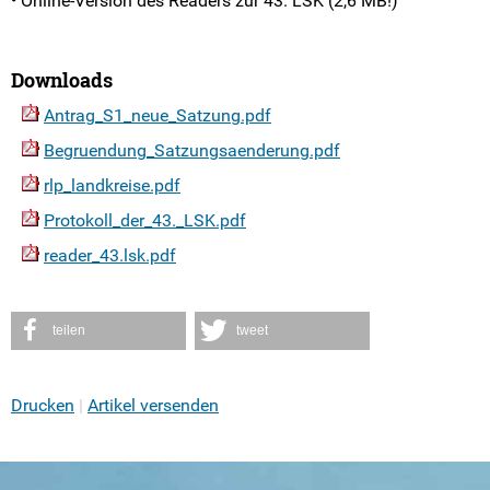
• Online-Version des Readers zur 43. LSK (2,6 MB!)
LSK #39-30
LSK #29-1
Downloads
Kreis- und Stadt-SVen
Antrag_S1_neue_Satzung.pdf
Begruendung_Satzungsaenderung.pdf
Der Vorstand
rlp_landkreise.pdf
Arbeitsprogramm
Protokoll_der_43._LSK.pdf
reader_43.lsk.pdf
Arbeitsbereiche
Der Landesrat
teilen
tweet
Die Bundesebene
Drucken
Artikel versenden
FSJ Politik in der LSV
LSV-Förderverein