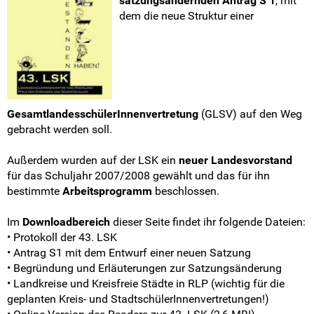
satzungsändernden Antrag S 1
, mit
Anträge stellen
dem die neue Struktur einer
Delegiertenschlüssel
Geschäftsordnung
Protokolle LSKen
GesamtlandesschülerInnenvertretung
(GLSV) auf den Weg
gebracht werden soll.
LSK #89-80
Außerdem wurden auf der LSK ein
neuer Landesvorstand
für das Schuljahr 2007/2008 gewählt und das für ihn
LSK #79-70
bestimmte
Arbeitsprogramm
beschlossen.
LSK #69-60
Im
Downloadbereich
dieser Seite findet ihr folgende Dateien:
• Protokoll der 43. LSK
LSK #59-50
• Antrag S1 mit dem Entwurf einer neuen Satzung
• Begründung und Erläuterungen zur Satzungsänderung
LSK #49-40
• Landkreise und Kreisfreie Städte in RLP (wichtig für die
geplanten Kreis- und StadtschülerInnenvertretungen!)