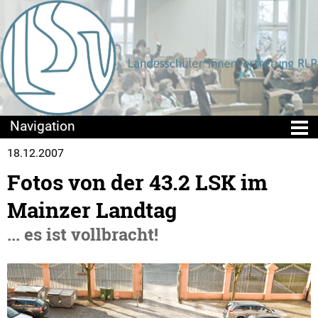
18.12.2007
Die LSV
Fotos von der 43.2 LSK im
Wir über uns
Mainzer Landtag
Struktur
... es ist vollbracht!
LSKen
Kreis- und Stadt-SVen