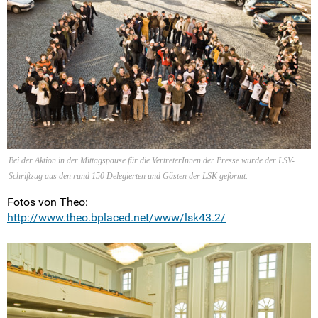
Der Vorstand
Arbeitsprogramm
Arbeitsbereiche
Der Landesrat
Die Bundesebene
Bei der Aktion in der Mittagspause für die VertreterInnen der Presse wurde der LSV-
Schriftzug aus den rund 150 Delegierten und Gästen der LSK geformt.
FSJ Politik in der LSV
Fotos von Theo:
LSV-Förderverein
http://www.theo.bplaced.net/www/lsk43.2/
Fotos
Positionen & Lesestoff