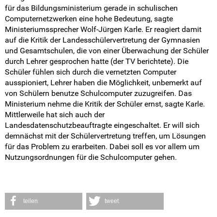
Pressemitteilungen
für das Bildungsministerium gerade in schulischen
Computernetzwerken eine hohe Bedeutung, sagte
Ministeriumssprecher Wolf-Jürgen Karle. Er reagiert damit
Medienberichte
auf die Kritik der Landesschülervertretung der Gymnasien
und Gesamtschulen, die von einer Überwachung der Schüler
Mach mit!
durch Lehrer gesprochen hatte (der TV berichtete). Die
Schüler fühlen sich durch die vernetzten Computer
SV-Arbeit vor Ort
ausspioniert, Lehrer haben die Möglichkeit, unbemerkt auf
von Schülern benutze Schulcomputer zuzugreifen. Das
Du hast Recht(e)
Ministerium nehme die Kritik der Schüler ernst, sagte Karle.
Mittlerweile hat sich auch der
Weitersurfen
Landesdatenschutzbeauftragte eingeschaltet. Er will sich
demnächst mit der Schülervertretung treffen, um Lösungen
für das Problem zu erarbeiten. Dabei soll es vor allem um
Termine
Nutzungsordnungen für die Schulcomputer gehen.
Shop
Kontakt
teilen
tweet