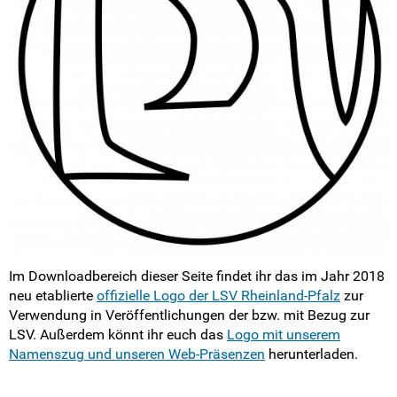
Broschüren
Flyer
Sticker
Kondome
Lichtblick
Logo
Merchandise
Im Downloadbereich dieser Seite findet ihr das im Jahr 2018
neu etablierte
offizielle Logo der LSV Rheinland-Pfalz
zur
Pressemitteilungen
Verwendung in Veröffentlichungen der bzw. mit Bezug zur
LSV. Außerdem könnt ihr euch das
Logo mit unserem
Namenszug und unseren Web-Präsenzen
herunterladen.
Mach mit!