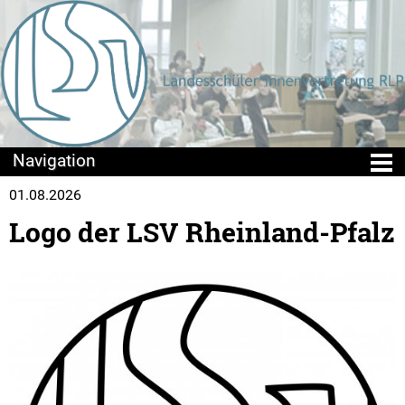
01.08.2026
Die LSV
Logo der LSV Rheinland-Pfalz
Positionen & Lesestoff
Beschlusslage
Stellungnahmen
Publikationen