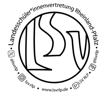
SV-Arbeit vor Ort
Du hast Recht(e)
Weitersurfen
Termine
Shop
Kontakt
Intern