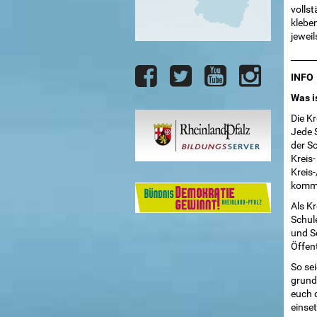
vollst
klebe
jewei
______
INFO
Was i
Die K
Jede 
der Sc
Kreis-
Kreis
komme
Als Kr
Schule
und Sc
Öffent
So sei
grund
euch d
einse