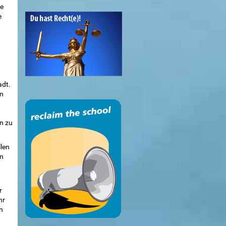
te
e
adt.
en
n zu
llen
en
r
hr
n