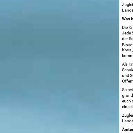
Zugle
Lande
Was i
Die K
Jede 
der Sc
Kreis-
Kreis
komme
Als Kr
Schule
und Sc
Öffent
So sei
grund
euch d
einse
Zugle
Lande
Ämter