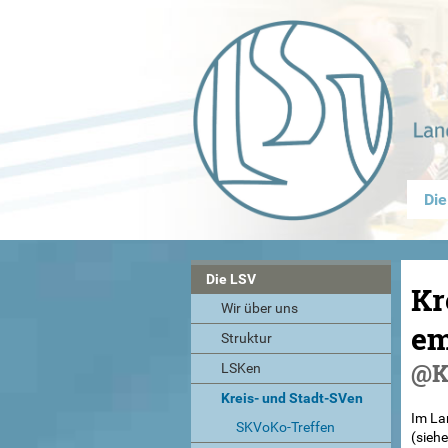
Die
Die LSV
Kr
Wir über uns
em
Struktur
@Ko
LSKen
Kreis- und Stadt-SVen
Im La
SKVoKo-Treffen
(sieh