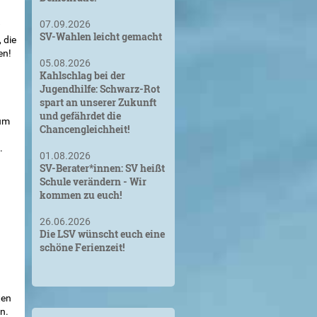
07.09.2026
?
SV-Wahlen leicht gemacht
 die
en!
05.08.2026
Kahlschlag bei der
Jugendhilfe: Schwarz-Rot
spart an unserer Zukunft
und gefährdet die
zum
Chancengleichheit!
.
01.08.2026
SV-Berater*innen: SV heißt
Schule verändern - Wir
kommen zu euch!
26.06.2026
Die LSV wünscht euch eine
schöne Ferienzeit!
ten
n.