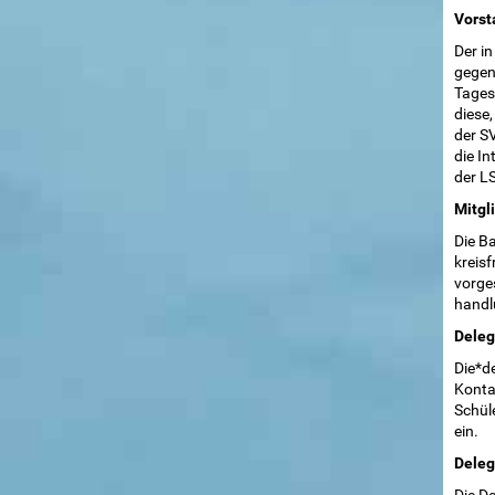
Vorst
Der in
gegenü
Tagesg
diese,
der S
die In
der L
Mitgl
Die Ba
kreisf
vorge
handl
Deleg
Die*de
Konta
Schül
ein.
Deleg