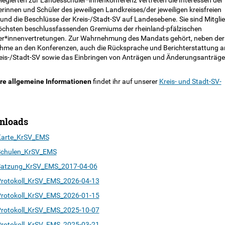
legierten zur Landesschüler*innenkonferenz vertreten die Interessen der
rinnen und Schüler des jeweiligen Landkreises/der jeweiligen kreisfreien
und die Beschlüsse der Kreis-/Stadt-SV auf Landesebene. Sie sind Mitgli
öchsten beschlussfassenden Gremiums der rheinland-pfälzischen
er*innenvertretungen. Zur Wahrnehmung des Mandats gehört, neben der
ahme an den Konferenzen, auch die Rücksprache und Berichterstattung a
reis-/Stadt-SV sowie das Einbringen von Anträgen und Änderungsanträge
re allgemeine Informationen
findet ihr auf unserer
Kreis- und Stadt-SV-
nloads
arte_KrSV_EMS
chulen_KrSV_EMS
atzung_KrSV_EMS_2017-04-06
rotokoll_KrSV_EMS_2026-04-13
rotokoll_KrSV_EMS_2026-01-15
rotokoll_KrSV_EMS_2025-10-07
rotokoll_KrSV_EMS_2025-03-21