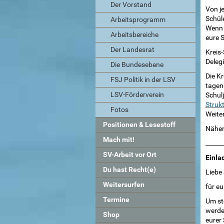
Der Vorstand
Von j
Schül
Arbeitsprogramm
Wenn n
Arbeitsbereiche
eure S
Der Landesrat
Kreis
Delegi
Die Bundesebene
Die K
FSJ Politik in der LSV
tagen
LSV-Förderverein
Schul
Struk
Fotos
Weiter
Positionen & Lesestoff
Näher
Mach mit!
______
SV-Arbeit vor Ort
Einla
Du hast Recht(e)
Liebe 
Weitersurfen
für eu
Termine
Um ste
werde
Shop
eurer