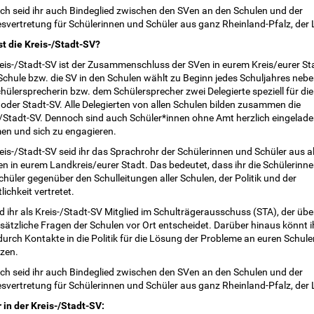
ich seid ihr auch Bindeglied zwischen den SVen an den Schulen und der
svertretung für Schülerinnen und Schüler aus ganz Rheinland-Pfalz, der 
st die Kreis-/Stadt-SV?
reis-/Stadt-SV ist der Zusammenschluss der SVen in eurem Kreis/eurer St
Schule bzw. die SV in den Schulen wählt zu Beginn jedes Schuljahres neb
hülersprecherin bzw. dem Schülersprecher zwei Delegierte speziell für die
 oder Stadt-SV. Alle Delegierten von allen Schulen bilden zusammen die
-/Stadt-SV. Dennoch sind auch Schüler*innen ohne Amt herzlich eingelade
n und sich zu engagieren.
eis-/Stadt-SV seid ihr das Sprachrohr der Schülerinnen und Schüler aus a
n in eurem Landkreis/eurer Stadt. Das bedeutet, dass ihr die Schülerinn
hüler gegenüber den Schulleitungen aller Schulen, der Politik und der
lichkeit vertretet.
d ihr als Kreis-/Stadt-SV Mitglied im Schulträgerausschuss (STA), der übe
sätzliche Fragen der Schulen vor Ort entscheidet. Darüber hinaus könnt i
urch Kontakte in die Politik für die Lösung der Probleme an euren Schule
tzen.
ich seid ihr auch Bindeglied zwischen den SVen an den Schulen und der
svertretung für Schülerinnen und Schüler aus ganz Rheinland-Pfalz, der 
 in der Kreis-/Stadt-SV: