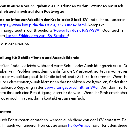
Ven in eurer Kreis-SV gehen die Einladungen zu den Sitzungen natürlich
zlich auch noch auf dem Postweg
zu.
meine Infos zur Arbeit in der Kreis- oder Stadt-SV
findet ihr auf unserer
https://www.lsvrlp.de/de/article/3323.index.html
- kompakt
mengefasst in der Broschüre
"Power für deine KrSV-SSV"
. Oder auch in
rem
kurzen Erklärvideo zur LSV-Struktur
!
ld in der Kreis-SV!
tellung für Schüler*innen und Auszubildende
effen findet vielleicht während eurer Schul- oder Ausbildungszeit statt. D
 aber kein Problem sein, denn da ihr für die SV arbeitet, solltet ihr von eure
e oder Ausbildungsstätte für die betreffende Zeit frei bekommen. Wenn ih
ure Lehrer*innen/Ausbilder*innen das nachlesen wollt/wollen, findet ihr 
rechende Regelung in der
Verwaltungsvorschrift für SVen
. Auf dem Treff
mt ihr auch eine Bestätigung, dass ihr da wart. Wenn ihr Probleme habe
t oder noch Fragen, dann kontaktiert uns einfach.
kosten
 euch Fahrtkosten entstehen, werden euch diese von der LSV erstattet. D
 ihr euch von unserer Homepage einen
FaKo-Antrag
herunterladen, dies