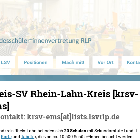
 LSV
Positionen
Mach mit!
Vor Ort
Konta
eis-SV Rhein-Lahn-Kreis [krsv-
s]
ntakt: krsv-ems[at]lists.lsvrlp.de
ndkreis Rhein-Lahn befinden sich
20 Schulen
mit Sekundarstufe I und II
e
Karte
und
Tabelle
), die von ca. 10 500 Schüler*innen besucht werden.