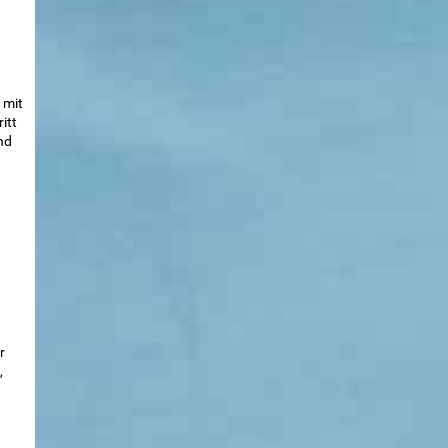
 mit
itt
nd
r
,