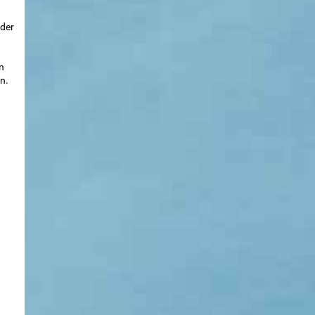
eder
n
n.