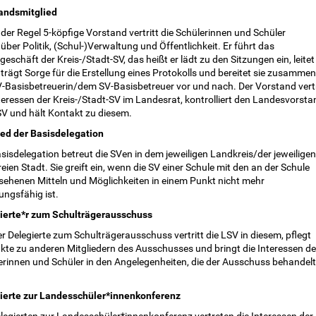
andsmitglied
 der Regel 5-köpfige Vorstand vertritt die Schülerinnen und Schüler
ber Politik, (Schul-)Verwaltung und Öffentlichkeit. Er führt das
eschäft der Kreis-/Stadt-SV, das heißt er lädt zu den Sitzungen ein, leitet
 trägt Sorge für die Erstellung eines Protokolls und bereitet sie zusammen
V-Basisbetreuerin/dem SV-Basisbetreuer vor und nach. Der Vorstand vertr
teressen der Kreis-/Stadt-SV im Landesrat, kontrolliert den Landesvorsta
SV und hält Kontakt zu diesem.
ied der Basisdelegation
sisdelegation betreut die SVen in dem jeweiligen Landkreis/der jeweiligen
reien Stadt. Sie greift ein, wenn die SV einer Schule mit den an der Schule
sehenen Mitteln und Möglichkeiten in einem Punkt nicht mehr
ungsfähig ist.
ierte*r zum Schulträgerausschuss
r Delegierte zum Schulträgerausschuss vertritt die LSV in diesem, pflegt
kte zu anderen Mitgliedern des Ausschusses und bringt die Interessen de
erinnen und Schüler in den Angelegenheiten, die der Ausschuss behandelt
ierte zur Landesschüler*innenkonferenz