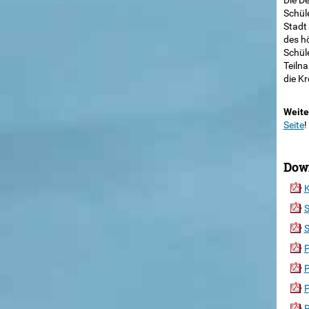
Die De
Schüle
Stadt 
des h
Schül
Teiln
die K
Weite
Seite
!
Dow
K
S
S
P
P
P
P