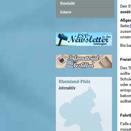
Kontakt
Den S
zusät
Intern
Allge
Seite
zusam
unse
Bis ba
Freis
Das Tr
sollte
Schul
oder e
entsp
bekom
sollte
Fahrt
Falls
müsst