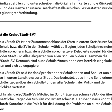
ändig ausfüllen und unterschreiben, die Originalfahrkarte auf die Rücksei
n und das Ganze an unsere Geschäftsstelle schicken. Wir erstatten nur di
ls günstigste Verbindung.
_____________________________________________________________
st die Kreis-/Stadt-SV?
reis-/Stadt-SV ist der Zusammenschluss der SVen in eurem Kreis/eurer St
Schule bzw. die SV in den Schulen wählt zu Beginn jedes Schuljahres neb
hülersprecherin bzw. dem Schülersprecher zwei Delegierte speziell für die
 oder Stadt-SV. Alle Delegierten von allen Schulen bilden zusammen die
-/Stadt-SV. Dennoch sind auch Schüler*innen ohne Amt herzlich eingelade
n und sich zu engagieren.
eis-/Stadt-SV seid ihr das Sprachrohr der Schülerinnen und Schüler aus a
n in eurem Landkreis/eurer Stadt. Das bedeutet, dass ihr die Schülerinn
hüler gegenüber den Schulleitungen aller Schulen, der Politik und der
lichkeit vertretet.
d ihr als Kreis-/Stadt-SV Mitglied im Schulträgerausschuss (STA), der übe
sätzliche Fragen der Schulen vor Ort entscheidet. Darüber hinaus könnt i
urch Kontakte in die Politik für die Lösung der Probleme an euren Schule
tzen.