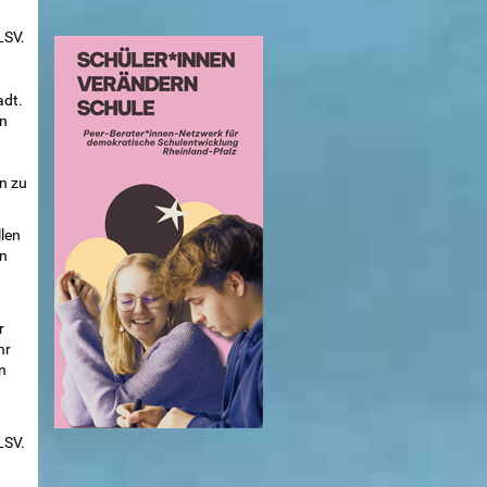
LSV.
adt.
en
n zu
llen
en
r
hr
n
LSV.