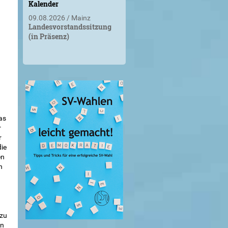
Kalender
09.08.2026
Mainz
Landesvorstandssitzung
(in Präsenz)
as
r
r
die
en
n
azu
en