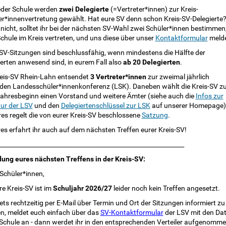
eder Schule werden
zwei Delegierte
(=Vertreter*innen) zur Kreis-
er*innenvertretung gewählt. Hat eure SV denn schon Kreis-SV-Delegierte
icht, solltet ihr bei der nächsten SV-Wahl zwei Schüler*innen bestimmen,
chule im Kreis vertreten, und uns diese über unser
Kontaktformular
meld
-SV-Sitzungen sind beschlussfähig, wenn mindestens die Hälfte der
erten anwesend sind, in eurem Fall also
ab 20 Delegierten
.
reis-SV Rhein-Lahn entsendet
3 Vertreter*innen
zur zweimal jährlich
den Landesschüler*innenkonferenz (LSK). Daneben wählt die Kreis-SV 
jahresbeginn einen Vorstand und weitere Ämter (siehe auch die
Infos zur
tur der LSV
und den
Delegiertenschlüssel zur LSK
auf unserer Homepage)
es regelt die von eurer Kreis-SV beschlossene
Satzung
.
es erfahrt ihr auch auf dem nächsten Treffen eurer Kreis-SV!
_____________________________________________________________
dung eures nächsten Treffens in der Kreis-SV:
Schüler*innen,
re Kreis-SV ist im
Schuljahr 2026/27
leider noch kein Treffen angesetzt.
ts rechtzeitig per E-Mail über Termin und Ort der Sitzungen informiert zu
n, meldet euch einfach über das
SV-Kontaktformular
der LSV mit den Da
 Schule an - dann werdet ihr in den entsprechenden Verteiler aufgenomme