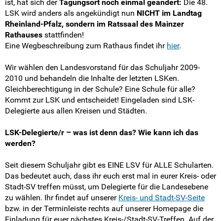
LSK #39-30
ist, hat sich der
Tagungsort noch einmal geändert:
Die 48.
LSK wird anders als angekündigt nun
NICHT im Landtag
Rheinland-Pfalz, sondern im Ratssaal des Mainzer
LSK #29-1
Rathauses
stattfinden!
Eine Wegbeschreibung zum Rathaus findet ihr
hier
.
Kreis- und Stadt-SVen
Wir wählen den Landesvorstand für das Schuljahr 2009-
Der Vorstand
2010 und behandeln die Inhalte der letzten LSKen.
Gleichberechtigung in der Schule? Eine Schule für alle?
Arbeitsprogramm
Kommt zur LSK und entscheidet! Eingeladen sind LSK-
Delegierte aus allen Kreisen und Städten.
Arbeitsbereiche
LSK-Delegierte/r – was ist denn das? Wie kann ich das
werden?
Der Landesrat
Seit diesem Schuljahr gibt es EINE LSV für ALLE Schularten.
Die Bundesebene
Das bedeutet auch, dass ihr euch erst mal in eurer Kreis- oder
Stadt-SV treffen müsst, um Delegierte für die Landesebene
FSJ Politik in der LSV
zu wählen. Ihr findet auf unserer
Kreis- und Stadt-SV-Seite
bzw. in der Terminleiste rechts auf unserer Homepage die
LSV-Förderverein
Einladung für euer nächstes Kreis-/Stadt-SV-Treffen. Auf der