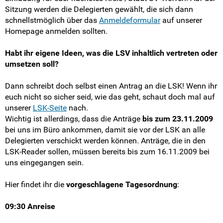
Sitzung werden die Delegierten gewählt, die sich dann
schnellstmöglich über das
Anmeldeformular
auf unserer
Fotos
Homepage anmelden sollten.
Positionen & Lesestoff
Habt ihr eigene Ideen, was die LSV inhaltlich vertreten oder
umsetzen soll?
Mach mit!
Dann schreibt doch selbst einen Antrag an die LSK! Wenn ihr
SV-Arbeit vor Ort
euch nicht so sicher seid, wie das geht, schaut doch mal auf
unserer
LSK-Seite
nach.
Du hast Recht(e)
Wichtig ist allerdings, dass die Anträge
bis zum 23.11.2009
bei uns im Büro ankommen, damit sie vor der LSK an alle
Delegierten verschickt werden können. Anträge, die in den
Weitersurfen
LSK-Reader sollen, müssen bereits bis zum 16.11.2009 bei
uns eingegangen sein.
Termine
Hier findet ihr die
vorgeschlagene Tagesordnung
:
Shop
09:30 Anreise
Kontakt