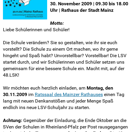
30. November 2009 | 09.30 bis 18.00
Anträge stellen
Uhr | Rathaus der Stadt Mainz
Delegiertenschlüssel
Motto:
Liebe Schülerinnen und Schüler!
Geschäftsordnung
Die Schule verändern? Sie so gestalten, wie ihr sie euch
Protokolle LSKen
vorstellt? Die Schule zu einem Ort machen, wo ihr gerne
hingeht und Spaß habt? Unvorstellbar? Vorstellbar! Die LSV
LSK #89-80
startet durch, und wir Schülerinnen und Schüler setzen uns
gemeinsam für eine bessere Schule ein. Macht mit, auf der
48.LSK!
LSK #79-70
Wir möchten euch herzlich einladen, am
Montag, den
LSK #69-60
30.11.2009
im
Ratssaal des Mainzer Rathauses
einen Tag
lang mit neuen Denkanstößen und jeder Menge Spaß
LSK #59-50
endlich ins neue LSV-Schuljahr zu starten.
LSK #49-40
Achtung:
Gegenüber der Einladung, die Ende Oktober an die
SVen der Schulen in Rheinland-Pfalz per Post rausgegangen