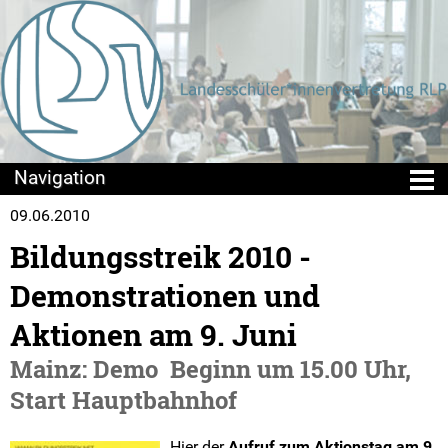
09.06.2010
Die LSV
Bildungsstreik 2010 -
Positionen & Lesestoff
Demonstrationen und
Mach mit!
Aktionen am 9. Juni
Mainz: Demo  Beginn um 15.00 Uhr,
Seminare
Start Hauptbahnhof
Sommercamps
Hier der
Aufruf zum Aktionstag am 9.