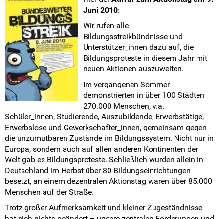
Landesarbeitskreise
Juni 2010
:
Wir rufen alle
SV-Arbeit vor Ort
Bildungsstreikbündnisse und
Unterstützer_innen dazu auf, die
Du hast Recht(e)
Bildungsproteste in diesem Jahr mit
neuen Aktionen auszuweiten.
Weitersurfen
Im vergangenen Sommer
demonstrierten in über 100 Städten
Termine
270.000 Menschen, v.a.
Schüler_innen, Studierende, Auszubildende, Erwerbstätige,
Shop
Erwerbslose und Gewerkschafter_innen, gemeinsam gegen
die unzumutbaren Zustände im Bildungssystem. Nicht nur in
Kontakt
Europa, sondern auch auf allen anderen Kontinenten der
Welt gab es Bildungsproteste. Schließlich wurden allein in
Deutschland im Herbst über 80 Bildungseinrichtungen
Intern
besetzt, an einem dezentralen Aktionstag waren über 85.000
Menschen auf der Straße.
Trotz großer Aufmerksamkeit und kleiner Zugeständnisse
hat sich nichts geändert – unsere zentralen Forderungen und