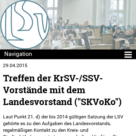
29.04.2015
Die LSV
Treffen der KrSV-/SSV-
Wir über uns
Vorstände mit dem
Struktur
Landesvorstand ("SKVoKo")
LSKen
Laut Punkt 21. d) der bis 2014 gültigen Satzung der LSV
gehörte es zu den Aufgaben des Landesvorstands,
Kreis- und Stadt-SVen
regelmäßigen Kontakt zu den Kreis- und