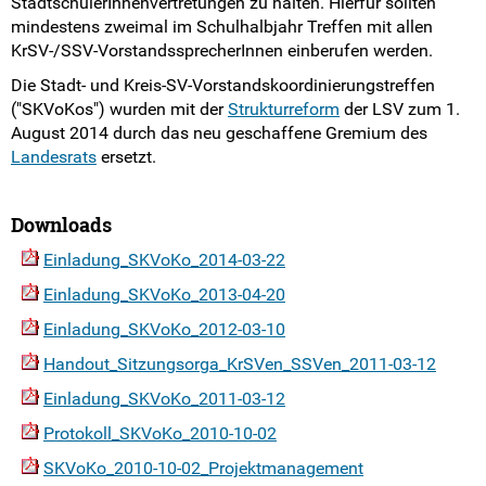
StadtschülerInnenvertretungen zu halten. Hierfür sollten
SKVoKo-Treffen
mindestens zweimal im Schulhalbjahr Treffen mit allen
KrSV-/SSV-VorstandssprecherInnen einberufen werden.
Der Vorstand
Die Stadt- und Kreis-SV-Vorstandskoordinierungstreffen
("SKVoKos") wurden mit der
Strukturreform
der LSV zum 1.
Arbeitsprogramm
August 2014 durch das neu geschaffene Gremium des
Landesrats
ersetzt.
Arbeitsbereiche
Downloads
Der Landesrat
Einladung_SKVoKo_2014-03-22
Die Bundesebene
Einladung_SKVoKo_2013-04-20
Einladung_SKVoKo_2012-03-10
FSJ Politik in der LSV
Handout_Sitzungsorga_KrSVen_SSVen_2011-03-12
LSV-Förderverein
Einladung_SKVoKo_2011-03-12
Protokoll_SKVoKo_2010-10-02
Fotos
SKVoKo_2010-10-02_Projektmanagement