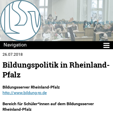
26.07.2018
Die LSV
Bildungspolitik in Rheinland-
Positionen & Lesestoff
Pfalz
Mach mit!
Bildungsserver Rheinland-Pfalz
SV-Arbeit vor Ort
http://www.bildung-rp.de
Bereich für Schüler*innen auf dem Bildungsserver
Du hast Recht(e)
Rheinland-Pfalz