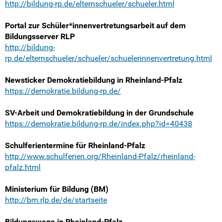
http://bildung-rp.de/elternschueler/schueler.html
Weitersurfen
Portal zur Schüler*innenvertretungsarbeit auf dem
Bildungspolitik
Bildungsserver RLP
http://bildung-
SVen vor Ort
rp.de/elternschueler/schueler/schuelerinnenvertretung.html
Bundes- und europaweite SchülerInnenvertretungen
Newsticker Demokratiebildung in Rheinland-Pfalz
https://demokratie.bildung-rp.de/
(Jugend)verbände, Parteien, Initiativen und inhaltliche Th
SV-Arbeit und Demokratiebildung in der Grundschule
https://demokratie.bildung-rp.de/index.php?id=40438
Medien überregional und in Rheinland-Pfalz
Schulferientermine für Rheinland-Pfalz
Termine
http://www.schulferien.org/Rheinland-Pfalz/rheinland-
pfalz.html
Shop
Ministerium für Bildung (BM)
Kontakt
http://bm.rlp.de/de/startseite
Bildungswege in Rheinland-Pfalz