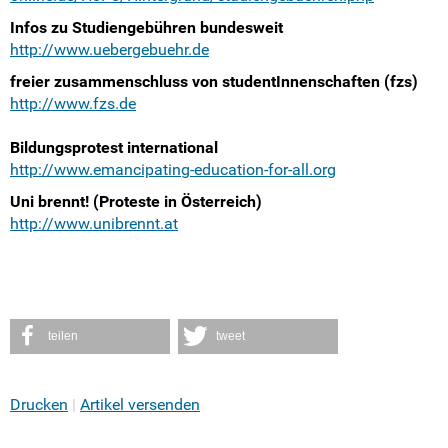
Weitersurfen
Infos zu Studiengebühren bundesweit
http://www.uebergebuehr.de
Bildungspolitik
freier zusammenschluss von studentInnenschaften (fzs)
http://www.fzs.de
SVen vor Ort
Bildungsprotest international
Bundes- und europaweite SchülerInnenvertretungen
http://www.emancipating-education-for-all.org
Uni brennt! (Proteste in Österreich)
(Jugend)verbände, Parteien, Initiativen und inhaltliche Th
http://www.unibrennt.at
Medien überregional und in Rheinland-Pfalz
Termine
teilen
tweet
Shop
Kontakt
Drucken
Artikel versenden