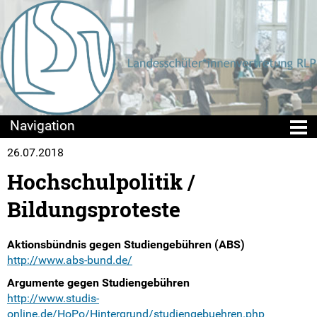
26.07.2018
Die LSV
Hochschulpolitik /
Positionen & Lesestoff
Bildungsproteste
Mach mit!
Aktionsbündnis gegen Studiengebühren (ABS)
SV-Arbeit vor Ort
http://www.abs-bund.de/
Argumente gegen Studiengebühren
Du hast Recht(e)
http://www.studis-
online.de/HoPo/Hintergrund/studiengebuehren.php