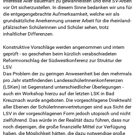
Intern
Interesse Aller dauerhaft zu gewährleisten und eine SV-Arbeit
vor Ort sicherzustellen. In diesem Sinne bedanken wir uns für
die entgegengebrachte Aufmerksamkeit, welche wir als
grundsätzliche Anerkennung unserer Arbeit für die rheinland-
pfälzischen Schülerinnen und Schüler sehen, trotz
inhaltlicher Differenzen.
Konstruktive Vorschläge werden angenommen und intern
geprüft - so geschehen beim kürzlich verabschiedeten
Reformvorschlag der Südwestkonferenz zur Struktur der
LSV.
Das Problem der zu geringen Anwesenheit bei den mehrmals
pro Jahr stattfindenden LandesschülerInnenkonferenzen
(LSKen) ist Gegenstand unterschiedlicher Überlegungen -
auch ein Workshop hierzu auf der letzten LSK in Bad
Kreuznach wurde angeboten. Die vorgeschlagene Direktwahl
aller Ebenen der SchülerInnenvertretungen sind aus Sicht der
LSV in der vorgeschlagenen Form jedoch utopisch und nicht
zielführend. Das würde in der Realität dazu führen, dass nur
noch diejenigen, die große finanzielle Mittel zur Verfügung
haben, die Möglichkeit hätten, die dazu notwendige große