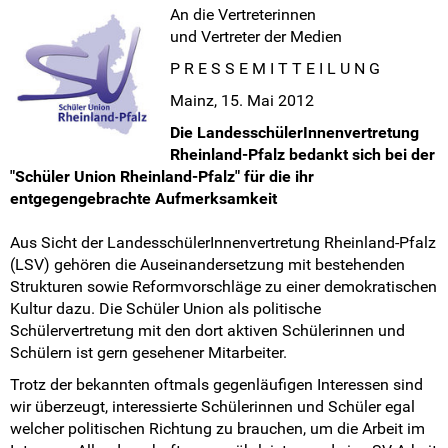
Pressemitteilungen
An die Vertreterinnen
und Vertreter der Medien
Medienberichte
P R E S S E M I T T E I L U N G
Mainz, 15. Mai 2012
Mach mit!
Die LandesschülerInnenvertretung
Rheinland-Pfalz bedankt sich bei der
SV-Arbeit vor Ort
"Schüler Union Rheinland-Pfalz" für die ihr
entgegengebrachte Aufmerksamkeit
Du hast Recht(e)
Aus Sicht der LandesschülerInnenvertretung Rheinland-Pfalz
Weitersurfen
(LSV) gehören die Auseinandersetzung mit bestehenden
Strukturen sowie Reformvorschläge zu einer demokratischen
Termine
Kultur dazu. Die Schüler Union als politische
Schülervertretung mit den dort aktiven Schülerinnen und
Shop
Schülern ist gern gesehener Mitarbeiter.
Trotz der bekannten oftmals gegenläufigen Interessen sind
Kontakt
wir überzeugt, interessierte Schülerinnen und Schüler egal
welcher politischen Richtung zu brauchen, um die Arbeit im