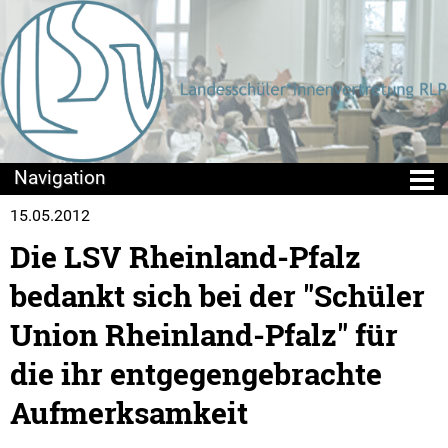
15.05.2012
Die LSV
Die LSV Rheinland-Pfalz
Positionen & Lesestoff
bedankt sich bei der "Schüler
Beschlusslage
Union Rheinland-Pfalz" für
die ihr entgegengebrachte
Stellungnahmen
Aufmerksamkeit
Publikationen