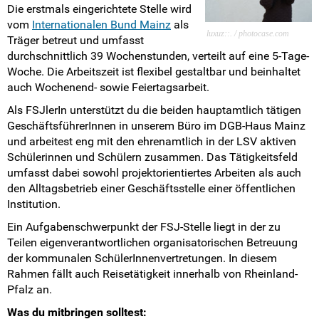
Die erstmals eingerichtete Stelle wird
Landesarbeitskreise
vom
Internationalen Bund Mainz
als
luxuz::. / photocase.com
Träger betreut und umfasst
SV-Arbeit vor Ort
durchschnittlich 39 Wochenstunden, verteilt auf eine 5-Tage-
Woche. Die Arbeitszeit ist flexibel gestaltbar und beinhaltet
Du hast Recht(e)
auch Wochenend- sowie Feiertagsarbeit.
Als FSJlerIn unterstützt du die beiden hauptamtlich tätigen
Weitersurfen
GeschäftsführerInnen in unserem Büro im DGB-Haus Mainz
und arbeitest eng mit den ehrenamtlich in der LSV aktiven
Termine
Schülerinnen und Schülern zusammen. Das Tätigkeitsfeld
umfasst dabei sowohl projektorientiertes Arbeiten als auch
Shop
den Alltagsbetrieb einer Geschäftsstelle einer öffentlichen
Institution.
Kontakt
Ein Aufgabenschwerpunkt der FSJ-Stelle liegt in der zu
Teilen eigenverantwortlichen organisatorischen Betreuung
Intern
der kommunalen SchülerInnenvertretungen. In diesem
Rahmen fällt auch Reisetätigkeit innerhalb von Rheinland-
Pfalz an.
Was du mitbringen solltest: