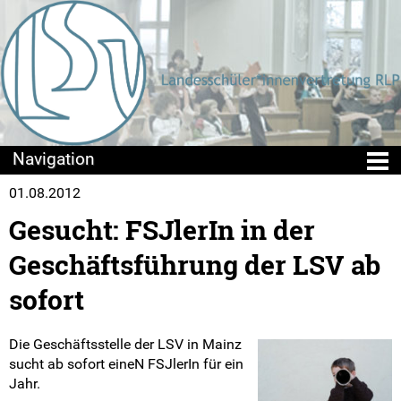
01.08.2012
Die LSV
Gesucht: FSJlerIn in der
Positionen & Lesestoff
Geschäftsführung der LSV ab
Mach mit!
sofort
Seminare
Die Geschäftsstelle der LSV in Mainz
sucht ab sofort eineN FSJlerIn für ein
Sommercamps
Jahr.