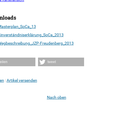
e Kartenansicht
nloads
asterplan_SoCa_13
inverständniserklärung_SoCa_2013
egbeschreibung_JZP-Freudenberg_2013
teilen
tweet
en
Artikel versenden
Nach oben