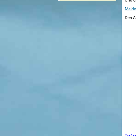
Und da
Melde
Den A