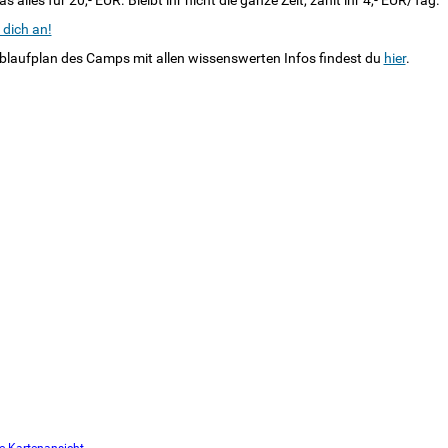
s alles für 20,- EUR. Bleibt ihr nicht die ganze Zeit, zahlt ihr 4,- EUR/Tag.
 dich an!
blaufplan des Camps mit allen wissenswerten Infos findest du
hier
.