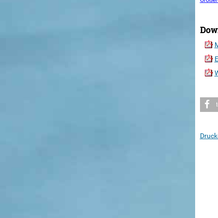
Größer
Dow
M
E
W
Druck