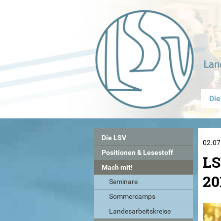
Die
Die LSV
02.07
Positionen & Lesestoff
LS
Mach mit!
20
Seminare
Sommercamps
Landesarbeitskreise