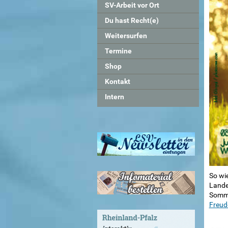
SV-Arbeit vor Ort
Du hast Recht(e)
Weitersurfen
Termine
Shop
Kontakt
Intern
So wi
Lande
Somme
Freud