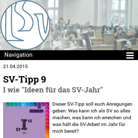
21.04.2015
Die LSV
SV-Tipp 9
Positionen & Lesestoff
I wie "Ideen für das SV-Jahr"
Mach mit!
Dieser SV-Tipp soll euch Anregungen
geben: Was kann ich als SV so alles
SV-Arbeit vor Ort
machen, was kann ich erreichen und
was hält die SV-Arbeit im Jahr für
Kreis- und Stadt-SV-Arbeit
mich bereit?