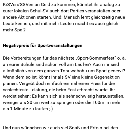
KrSVen/SSVen an Geld zu kommen, könntet ihr analog zu
SCHLAUe Aufklärungsarbeit
eurer lokalen Schul-SV auch dort Parties veranstalten oder
andere Aktionen starten. Und: Mensch lernt gleichzeitig neue
Du hast Recht(e)
Leute kennen, und mit mehr Leuten macht es auch gleich
mehr Spaß!
Weitersurfen
Negativpreis für Sportveranstaltungen
Termine
Die Vorbereitungen für das nächste „Sport-Sommerfest“ o. ä.
Shop
an eurer Schule sind schon voll am Laufen? Auch ihr seid
allmählich von dem ganzen Tohuwabohu um Sport genervt?
Wenn dem so ist, könnt ihr als SV eine kleine Gegenaktion
Kontakt
planen. Vergebt doch einfach einmal einen Preis für die
schlechteste Leistung, die beim Fest erbracht wurde. Ihr
Intern
werdet sehen: Es kann sich als sehr schwierig herausstellen,
weniger als 30 cm weit zu springen oder die 100m in mehr
als 1 Minute zu laufen ;-).
Und nun wünschen wir euch viel Spaß und Erfolg bei den