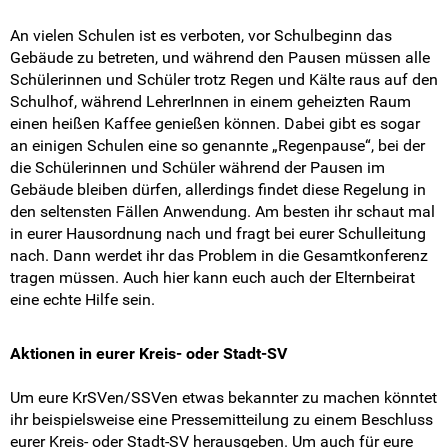
An vielen Schulen ist es verboten, vor Schulbeginn das
SV-Tipp 15
Gebäude zu betreten, und während den Pausen müssen alle
Schülerinnen und Schüler trotz Regen und Kälte raus auf den
SV-Tipp 16
Schulhof, während LehrerInnen in einem geheizten Raum
einen heißen Kaffee genießen können. Dabei gibt es sogar
SV-Tipp 17
an einigen Schulen eine so genannte „Regenpause“, bei der
die Schülerinnen und Schüler während der Pausen im
SV-VL-Fortbildungen
Gebäude bleiben dürfen, allerdings findet diese Regelung in
den seltensten Fällen Anwendung. Am besten ihr schaut mal
in eurer Hausordnung nach und fragt bei eurer Schulleitung
Der Klassenrat
nach. Dann werdet ihr das Problem in die Gesamtkonferenz
tragen müssen. Auch hier kann euch auch der Elternbeirat
Modellschule für Partizipation und Demokratie werden
eine echte Hilfe sein.
Feedbackbogen zur LehrerInnen-Bewertung
Aktionen in eurer Kreis- oder Stadt-SV
Projekttage des NDC
Um eure KrSVen/SSVen etwas bekannter zu machen könntet
ihr beispielsweise eine Pressemitteilung zu einem Beschluss
Schule ohne Rassismus
eurer Kreis- oder Stadt-SV herausgeben. Um auch für eure