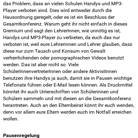
SV-Tipp 5
das Problem, dass an vielen Schulen Handys und MP3-
Player verboten sind. Dies wird entweder durch die
SV-Tipp 6
Hausordnung geregelt, oder es ist ein Beschluss der
Gesamtkonferenz. Warum geht ihr nicht einfach in dieses
Gremium und sagt den LehrerInnen, wie unnötig es ist,
SV-Tipp 7
Handys und MP3-Player zu verbieten, da euch das nur
verboten ist, weil eure Lehrerinnen und Lehrer glauben, dass
SV-Tipp 8
diese nur zum Tausch und Konsum von Gewalt
verherrlichenden oder pornographischen Videos benutzt
SV-Tipp 9
werden. Das ist aber nicht so. Viele
SchülerInnenvertreterInnen oder andere AktivistInnen
SV-Tipp 10
benutzen ihre Handys ja auch, damit sie in Pausen wichtige
Telefonate führen oder E-Mail lesen können. Als Druckmittel
SV-Tipp 11
könntet ihr auch Unterschriften von Schülerinnen und
Schülern sammeln und mit diesen an die Gesamtkonferenz
herantreten. Auch an den Elternbeirat könnt ihr euch wenden,
SV-Tipp 12
denn vor allem eure Eltern werden euch im Notfall erreichen
wollen.
SV-Tipp 13
Pausenregelung
SV-Tipp 14