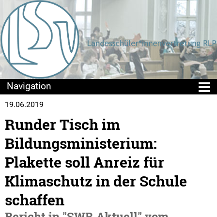
19.06.2019
Die LSV
Runder Tisch im
Positionen & Lesestoff
Bildungsministerium:
Beschlusslage
Plakette soll Anreiz für
Klimaschutz in der Schule
Stellungnahmen
schaffen
Publikationen
Bericht in "SWR Aktuell" vom