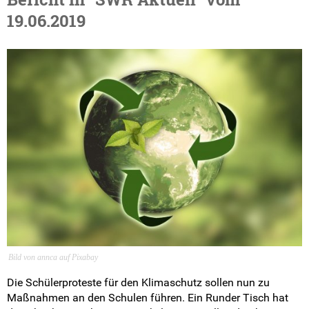
Pressemitteilungen
19.06.2019
Medienberichte
Mach mit!
SV-Arbeit vor Ort
Du hast Recht(e)
Weitersurfen
Termine
Shop
Bild von annca auf Pixabay
Kontakt
Die Schülerproteste für den Klimaschutz sollen nun zu
Maßnahmen an den Schulen führen. Ein Runder Tisch hat