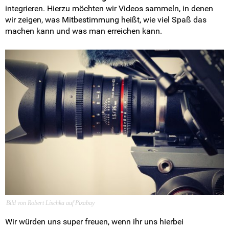
Landesarbeitskreise
integrieren. Hierzu möchten wir Videos sammeln, in denen
wir zeigen, was Mitbestimmung heißt, wie viel Spaß das
machen kann und was man erreichen kann.
SV-Arbeit vor Ort
Du hast Recht(e)
Weitersurfen
Termine
Shop
Kontakt
Intern
Bild von Robert Lischka auf Pixabay
Wir würden uns super freuen, wenn ihr uns hierbei