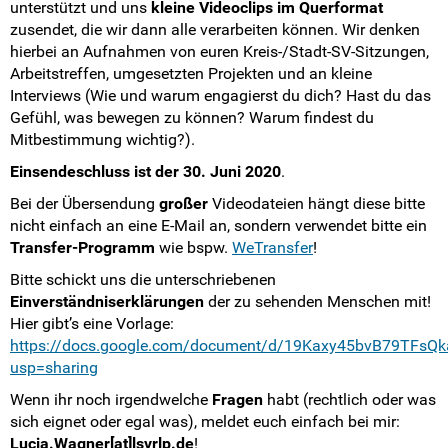
unterstützt und uns
kleine Videoclips im Querformat
zusendet, die wir dann alle verarbeiten können. Wir denken
hierbei an Aufnahmen von euren Kreis-/Stadt-SV-Sitzungen,
Arbeitstreffen, umgesetzten Projekten und an kleine
Interviews (Wie und warum engagierst du dich? Hast du das
Gefühl, was bewegen zu können? Warum findest du
Mitbestimmung wichtig?).
Einsendeschluss ist der 30. Juni 2020
.
Bei der Übersendung
großer
Videodateien hängt diese bitte
nicht einfach an eine E-Mail an, sondern verwendet bitte ein
Transfer-Programm
wie bspw.
WeTransfer
!
Bitte schickt uns die unterschriebenen
Einverständniserklärungen
der zu sehenden Menschen mit!
Hier gibt’s eine Vorlage:
https://docs.google.com/document/d/19Kaxy45bvB79TFsQ
usp=sharing
Wenn ihr noch irgendwelche
Fragen
habt (rechtlich oder was
sich eignet oder egal was), meldet euch einfach bei mir:
Lucia.Wagner[at]lsvrlp.de
!