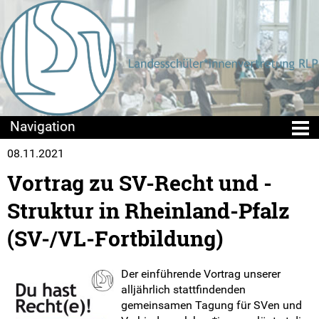
08.11.2021
Die LSV
Vortrag zu SV-Recht und -
Positionen & Lesestoff
Struktur in Rheinland-Pfalz
Mach mit!
(SV-/VL-Fortbildung)
SV-Arbeit vor Ort
Der einführende Vortrag unserer
alljährlich stattfindenden
Kreis- und Stadt-SV-Arbeit
gemeinsamen Tagung für SVen und