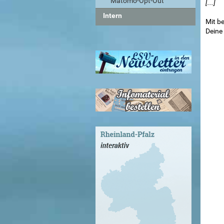
Matomo-Opt-Out
[...]
Intern
Mit b
Deine