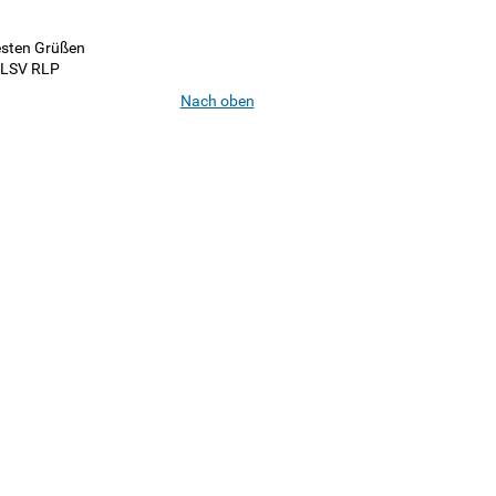
esten Grüßen
 LSV RLP
Nach oben