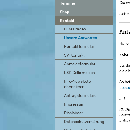
Guten
Termine
Shop
Liebe
Kontakt
Eure Fragen
Ant
Unsere Antworten
Hallo,
Kontaktformular
vielen
SV-Kontakt
Anmeldeformular
Ja, da
die g
LSK-Delis melden
Info-Newsletter
So he
abonnieren
Leist
Antragsformulare
[...]
Impressum
(3) Di
Disclaimer
Leist
unters
Datenschutzerklärung