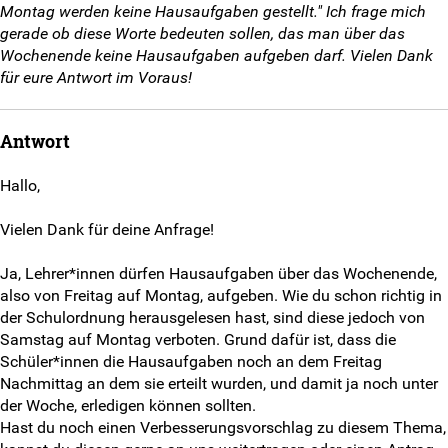
Montag werden keine Hausaufgaben gestellt." Ich frage mich
Weitersurfen
gerade ob diese Worte bedeuten sollen, das man über das
Wochenende keine Hausaufgaben aufgeben darf. Vielen Dank
Termine
für eure Antwort im Voraus!
Shop
Antwort
Kontakt
Hallo,
Eure Fragen
Vielen Dank für deine Anfrage!
Unsere Antworten
Ja, Lehrer*innen dürfen Hausaufgaben über das Wochenende,
also von Freitag auf Montag, aufgeben. Wie du schon richtig in
Kontaktformular
der Schulordnung herausgelesen hast, sind diese jedoch von
Samstag auf Montag verboten. Grund dafür ist, dass die
SV-Kontakt
Schüler*innen die Hausaufgaben noch an dem Freitag
Nachmittag an dem sie erteilt wurden, und damit ja noch unter
Anmeldeformular
der Woche, erledigen können sollten.
Hast du noch einen Verbesserungsvorschlag zu diesem Thema,