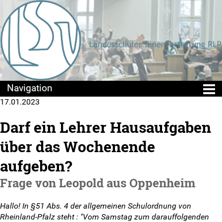
17.01.2023
Die LSV
Darf ein Lehrer Hausaufgaben
Positionen & Lesestoff
über das Wochenende
Mach mit!
aufgeben?
Frage von Leopold aus Oppenheim
SV-Arbeit vor Ort
Du hast Recht(e)
Hallo! In §51 Abs. 4 der allgemeinen Schulordnung von
Rheinland-Pfalz steht : "Vom Samstag zum darauffolgenden