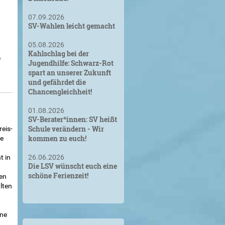
07.09.2026
SV-Wahlen leicht gemacht
05.08.2026
Kahlschlag bei der
n
Jugendhilfe: Schwarz-Rot
spart an unserer Zukunft
und gefährdet die
Chancengleichheit!
01.08.2026
SV-Berater*innen: SV heißt
Schule verändern - Wir
reis-
kommen zu euch!
re
t in
26.06.2026
Die LSV wünscht euch eine
schöne Ferienzeit!
en
hlten
t
ine