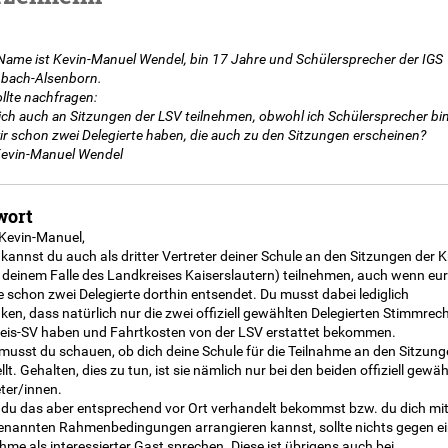
Name ist Kevin-Manuel Wendel, bin 17 Jahre und Schülersprecher der IGS
bach-Alsenborn.
llte nachfragen:
ich auch an Sitzungen der LSV teilnehmen, obwohl ich Schülersprecher bi
ir schon zwei Delegierte haben, die auch zu den Sitzungen erscheinen?
evin-Manuel Wendel
wort
 Kevin-Manuel,
kannst du auch als dritter Vertreter deiner Schule an den Sitzungen der K
n deinem Falle des Landkreises Kaiserslautern) teilnehmen, auch wenn eu
 schon zwei Delegierte dorthin entsendet. Du musst dabei lediglich
en, dass natürlich nur die zwei offiziell gewählten Delegierten Stimmrech
reis-SV haben und Fahrtkosten von der LSV erstattet bekommen.
musst du schauen, ob dich deine Schule für die Teilnahme an den Sitzung
ellt. Gehalten, dies zu tun, ist sie nämlich nur bei den beiden offiziell gewä
ter/innen.
du das aber entsprechend vor Ort verhandelt bekommst bzw. du dich mi
enannten Rahmenbedingungen arrangieren kannst, sollte nichts gegen e
hme als interessierter Gast sprechen. Diese ist übrigens auch bei