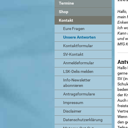
Termine
Hallo,
Shop
mein 
Kontakt
Enken
Ich wo
Eure Fragen
Kann 
Unsere Antworten
und w
MfG K
Kontaktformular
SV-Kontakt
Ant
Anmeldeformular
Hallo
LSK-Delis melden
gerne 
SV (i
Info-Newsletter
Schule
abonnieren
bedenk
Antragsformulare
der K
Auch 
Impressum
freist
Disclaimer
Vertre
Wenn 
Datenschutzerklärung
den g
Teilna