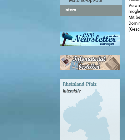
Matomo-Opt-Out
Verans
Intern
mögli
Mit b
Domin
(Gesc