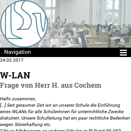
24.02.2017
Die LSV
W-LAN
Positionen & Lesestoff
Frage von Herr H. aus Cochem
Mach mit!
Hallo zusammen,
[...] Seit geraumer Zeit wir an unserer Schule die Einführung
SV-Arbeit vor Ort
eines WLANs für alle SchülerInnen für unterrichtliche Zwecke
diskutiert. Unsere Schulleitung hat ein paar rechtliche Bedenken
Du hast Recht(e)
wegen Störerhaftung etc.
Gibt es Erfahrungen an anderen Schulen in RLP mit WLAN?