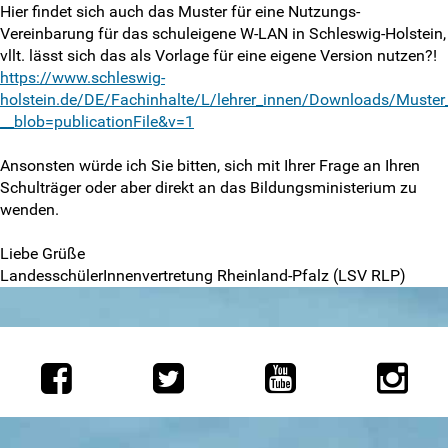
LSK-Delis melden
Hier findet sich auch das Muster für eine Nutzungs-
Vereinbarung für das schuleigene W-LAN in Schleswig-Holstein,
Info-Newsletter abonnieren
vllt. lässt sich das als Vorlage für eine eigene Version nutzen?!
https://www.schleswig-
holstein.de/DE/Fachinhalte/L/lehrer_innen/Downloads/Muster_
Antragsformulare
__blob=publicationFile&v=1
Impressum
Ansonsten würde ich Sie bitten, sich mit Ihrer Frage an Ihren
Schulträger oder aber direkt an das Bildungsministerium zu
Disclaimer
wenden.
Datenschutzerklärung
Liebe Grüße
LandesschülerInnenvertretung Rheinland-Pfalz (LSV RLP)
Matomo-Opt-Out
Intern