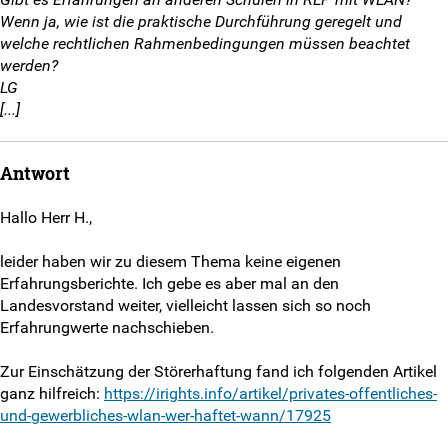
Weitersurfen
Wenn ja, wie ist die praktische Durchführung geregelt und
welche rechtlichen Rahmenbedingungen müssen beachtet
Termine
werden?
LG
Shop
[...]
Kontakt
Antwort
Eure Fragen
Hallo Herr H.,
Unsere Antworten
leider haben wir zu diesem Thema keine eigenen
Erfahrungsberichte. Ich gebe es aber mal an den
Landesvorstand weiter, vielleicht lassen sich so noch
Kontaktformular
Erfahrungwerte nachschieben.
SV-Kontakt
Zur Einschätzung der Störerhaftung fand ich folgenden Artikel
ganz hilfreich:
https://irights.info/artikel/privates-offentliches-
Anmeldeformular
und-gewerbliches-wlan-wer-haftet-wann/17925