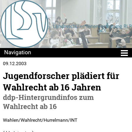
09.12.2003
Die LSV
Jugendforscher plädiert für
Positionen & Lesestoff
Wahlrecht ab 16 Jahren
Beschlusslage
ddp-Hintergrundinfos zum
Wahlrecht ab 16
Stellungnahmen
Wahlen/Wahlrecht/Hurrelmann/INT
Publikationen