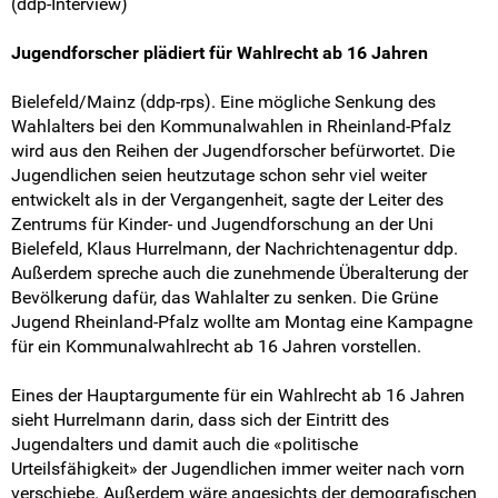
(ddp-Interview)
Pressemitteilungen
Jugendforscher plädiert für Wahlrecht ab 16 Jahren
Medienberichte
Bielefeld/Mainz (ddp-rps). Eine mögliche Senkung des
Mach mit!
Wahlalters bei den Kommunalwahlen in Rheinland-Pfalz
wird aus den Reihen der Jugendforscher befürwortet. Die
Jugendlichen seien heutzutage schon sehr viel weiter
SV-Arbeit vor Ort
entwickelt als in der Vergangenheit, sagte der Leiter des
Zentrums für Kinder- und Jugendforschung an der Uni
Du hast Recht(e)
Bielefeld, Klaus Hurrelmann, der Nachrichtenagentur ddp.
Außerdem spreche auch die zunehmende Überalterung der
Weitersurfen
Bevölkerung dafür, das Wahlalter zu senken. Die Grüne
Jugend Rheinland-Pfalz wollte am Montag eine Kampagne
Termine
für ein Kommunalwahlrecht ab 16 Jahren vorstellen.
Shop
Eines der Hauptargumente für ein Wahlrecht ab 16 Jahren
sieht Hurrelmann darin, dass sich der Eintritt des
Jugendalters und damit auch die «politische
Kontakt
Urteilsfähigkeit» der Jugendlichen immer weiter nach vorn
verschiebe. Außerdem wäre angesichts der demografischen