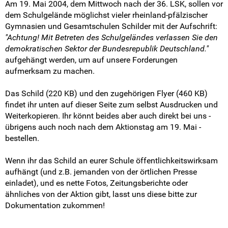
Am 19. Mai 2004, dem Mittwoch nach der 36. LSK, sollen vor
Landesarbeitskreise
dem Schulgelände möglichst vieler rheinland-pfälzischer
Gymnasien und Gesamtschulen Schilder mit der Aufschrift:
SV-Arbeit vor Ort
"Achtung! Mit Betreten des Schulgeländes verlassen Sie den
demokratischen Sektor der Bundesrepublik Deutschland."
Du hast Recht(e)
aufgehängt werden, um auf unsere Forderungen
aufmerksam zu machen.
Weitersurfen
Das Schild (220 KB) und den zugehörigen Flyer (460 KB)
findet ihr unten auf dieser Seite zum selbst Ausdrucken und
Termine
Weiterkopieren. Ihr könnt beides aber auch direkt bei uns -
übrigens auch noch nach dem Aktionstag am 19. Mai -
Shop
bestellen.
Kontakt
Wenn ihr das Schild an eurer Schule öffentlichkeitswirksam
aufhängt (und z.B. jemanden von der örtlichen Presse
Intern
einladet), und es nette Fotos, Zeitungsberichte oder
ähnliches von der Aktion gibt, lasst uns diese bitte zur
Dokumentation zukommen!