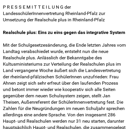
Pressemitteilungen
P R E S S E M I T T E I L U N G der
LandesschülerInnenvertretung Rheinland-Pfalz zur
Medienberichte
Umsetzung der Realschule plus in Rheinland-Pfalz
Mach mit!
Realschule plus: Eins zu eins gegen das integrative System
Mit der Schulgesetzesänderung, die Ende letzten Jahres vom
SV-Arbeit vor Ort
Landtag verabschiedet wurde, entsteht nun die neue
Realschule plus. Anlässlich der Bekanntgabe des
Du hast Recht(e)
Kultusministeriums zur Verteilung der Realschulen plus im
Land vergangene Woche äußert sich die Landesvertretung
Weitersurfen
der rheinland-pfälzischen SchülerInnen unzufrieden: Frau
Ahnen zeigt sich sehr erfreut über den laufenden Prozess
Termine
und betont immer wieder wie kooperativ sich alle Seiten
gegenüber dem neuen Schulsystem zeigen, stellt Jan
Shop
Theisen, Außenreferent der SchülerInnenvertretung fest. Die
Zahlen für die Neugründungen im neuen Schuljahr sprechen
allerdings eine andere Sprache. Von den insgesamt 286
Kontakt
Haupt- und Realschulen werden nur 31 neu starten, darunter
hauptsächlich Haupt- und Realschulen, die zusammengelegt