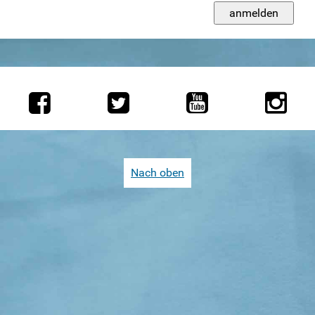
Weitersurfen
Termine
Shop
Kontakt
Intern
Nach oben
Arbeitstreffen
Checklisten
Dokumente Funkis
Inhalte