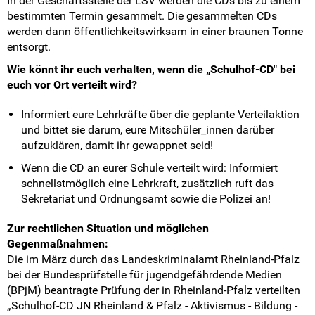
In der Geschäftsstelle der LSV werden die CDs bis zu einem
bestimmten Termin gesammelt. Die gesammelten CDs
werden dann öffentlichkeitswirksam in einer braunen Tonne
entsorgt.
Wie könnt ihr euch verhalten, wenn die „Schulhof-CD" bei
euch vor Ort verteilt wird?
Informiert eure Lehrkräfte über die geplante Verteilaktion
und bittet sie darum, eure Mitschüler_innen darüber
aufzuklären, damit ihr gewappnet seid!
Wenn die CD an eurer Schule verteilt wird: Informiert
schnellstmöglich eine Lehrkraft, zusätzlich ruft das
Sekretariat und Ordnungsamt sowie die Polizei an!
Zur rechtlichen Situation und möglichen
Gegenmaßnahmen:
Die im März durch das Landeskriminalamt Rheinland-Pfalz
bei der Bundesprüfstelle für jugendgefährdende Medien
(BPjM) beantragte Prüfung der in Rheinland-Pfalz verteilten
„Schulhof-CD JN Rheinland & Pfalz - Aktivismus - Bildung -