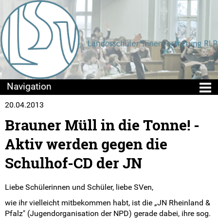
20.04.2013
Die LSV
Brauner Müll in die Tonne! -
Positionen & Lesestoff
Aktiv werden gegen die
Mach mit!
Schulhof-CD der JN
Seminare
Liebe Schülerinnen und Schüler, liebe SVen,
Sommercamps
wie ihr vielleicht mitbekommen habt, ist die „JN Rheinland &
Pfalz" (Jugendorganisation der NPD) gerade dabei, ihre sog.