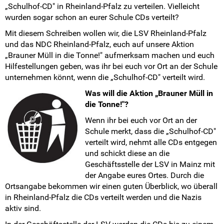
„Schulhof-CD" in Rheinland-Pfalz zu verteilen. Vielleicht
Landesarbeitskreise
wurden sogar schon an eurer Schule CDs verteilt?
SV-Arbeit vor Ort
Mit diesem Schreiben wollen wir, die LSV Rheinland-Pfalz
und das NDC Rheinland-Pfalz, euch auf unsere Aktion
Du hast Recht(e)
„Brauner Müll in die Tonne!" aufmerksam machen und euch
Hilfestellungen geben, was ihr bei euch vor Ort an der Schule
unternehmen könnt, wenn die „Schulhof-CD" verteilt wird.
Weitersurfen
Was will die Aktion „Brauner Müll in
Termine
die Tonne!"?
Wenn ihr bei euch vor Ort an der
Shop
Schule merkt, dass die „Schulhof-CD"
verteilt wird, nehmt alle CDs entgegen
Kontakt
und schickt diese an die
Geschäftsstelle der LSV in Mainz mit
der Angabe eures Ortes. Durch die
Intern
Ortsangabe bekommen wir einen guten Überblick, wo überall
in Rheinland-Pfalz die CDs verteilt werden und die Nazis
aktiv sind.