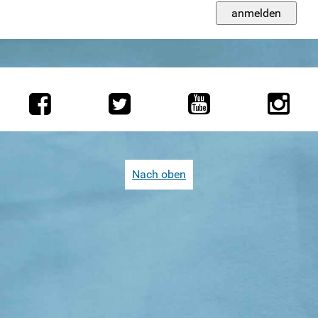
Weitersurfen
Termine
Shop
Kontakt
Intern
Nach oben
Arbeitstreffen
Checklisten
Dokumente Funkis
Inhalte