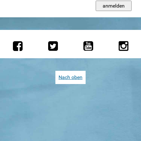
Weitersurfen
Termine
Shop
Kontakt
Intern
Nach oben
Arbeitstreffen
Checklisten
Dokumente Funkis
Inhalte