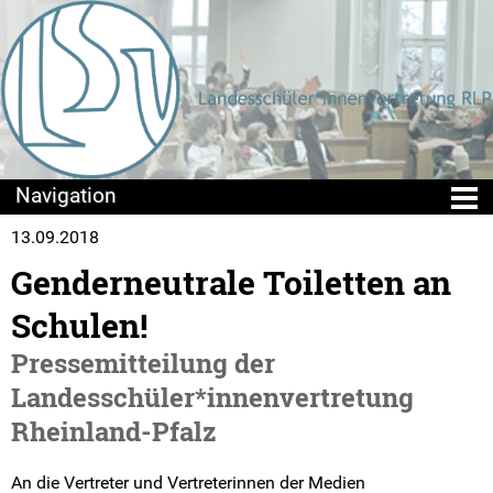
13.09.2018
Die LSV
Genderneutrale Toiletten an
Positionen & Lesestoff
Schulen!
Beschlusslage
Pressemitteilung der
Landesschüler*innenvertretung
Stellungnahmen
Rheinland-Pfalz
Publikationen
An die Vertreter und Vertreterinnen der Medien