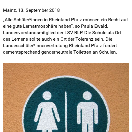
Pressemitteilungen
Mainz, 13. September 2018
Medienberichte
„Alle Schüler*innen in Rheinland-Pfalz müssen ein Recht auf
eine gute Lernatmosphäre haben“, so Paula Ewald,
Mach mit!
Landesvorstandsmitglied der LSV RLP. Die Schule als Ort
des Lernens sollte auch ein Ort der Toleranz sein. Die
Landesschüler*innenvertretung Rheinland-Pfalz fordert
SV-Arbeit vor Ort
dementsprechend genderneutrale Toiletten an Schulen.
Du hast Recht(e)
Weitersurfen
Termine
Shop
Kontakt