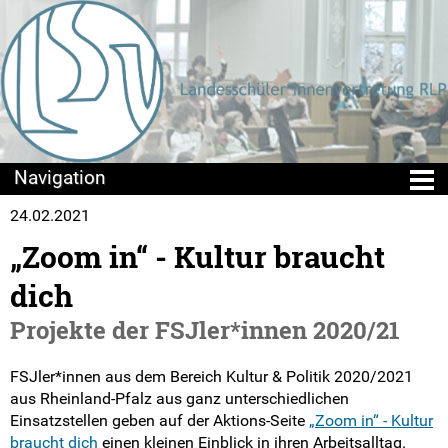
24.02.2021
Die LSV
„Zoom in“ - Kultur braucht
Wir über uns
dich
Struktur
Projekte der FSJler*innen 2020/21
LSKen
FSJler*innen aus dem Bereich Kultur & Politik 2020/2021
aus Rheinland-Pfalz aus ganz unterschiedlichen
Kreis- und Stadt-SVen
Einsatzstellen geben auf der Aktions-Seite
„Zoom in“ - Kultur
braucht dich
einen kleinen Einblick in ihren Arbeitsalltag.