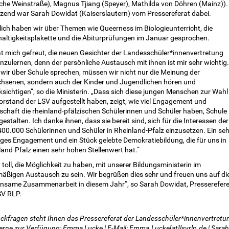
iche Weinstraße), Magnus Tjiang (Speyer), Mathilda von Döhren (Mainz)).
zend war Sarah Dowidat (Kaiserslautern) vom Pressereferat dabei.
lich haben wir über Themen wie Queerness im Biologieunterricht, die
altigkeitsplakette und die Abiturprüfungen im Januar gesprochen.
at mich gefreut, die neuen Gesichter der Landesschüler*innenvertretung
zulernen, denn der persönliche Austausch mit ihnen ist mir sehr wichtig.
wir über Schule sprechen, müssen wir nicht nur die Meinung der
hsenen, sondern auch der Kinder und Jugendlichen hören und
sichtigen“, so die Ministerin. „Dass sich diese jungen Menschen zur Wahl
orstand der LSV aufgestellt haben, zeigt, wie viel Engagement und
schaft die rheinland-pfälzischen Schülerinnen und Schüler haben, Schule
estalten. Ich danke ihnen, dass sie bereit sind, sich für die Interessen der
400.000 Schülerinnen und Schüler in Rheinland-Pfalz einzusetzen. Ein seh
iges Engagement und ein Stück gelebte Demokratiebildung, die für uns in
and-Pfalz einen sehr hohen Stellenwert hat.“
t toll, die Möglichkeit zu haben, mit unserer Bildungsministerin im
mäßigen Austausch zu sein. Wir begrüßen dies sehr und freuen uns auf di
nsame Zusammenarbeit in diesem Jahr“, so Sarah Dowidat, Presserefere
SV RLP.
ückfragen steht Ihnen das Pressereferat der Landesschüler*innenvertretu
erne zur Verfügung: Emma Lucke | E-Mail: Emma.Lucke[at]lsvrlp.de | Sarah