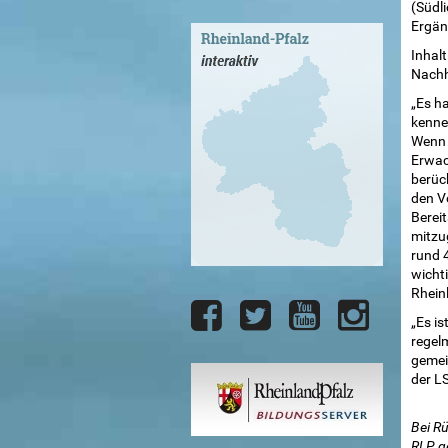
(Südl
Ergän
Inhalt
Nachh
„Es h
kennen
Wenn 
Erwac
berück
den V
Bereit
mitzug
rund 
wicht
Rheinl
„Es is
regel
gemei
der L
Bei R
RLP g