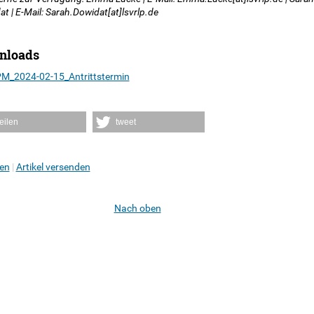
t | E-Mail: Sarah.Dowidat[at]lsvrlp.de
nloads
M_2024-02-15_Antrittstermin
teilen
tweet
en
Artikel versenden
Nach oben