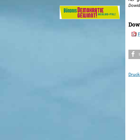
Dowida
Dow
P
Druck