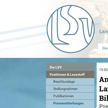
Die
Die LSV
15.02
Positionen & Lesestoff
An
Beschlusslage
La
Stellungnahmen
Bi
Publikationen
Pressemitteilungen
Pre