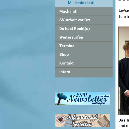
Medienberichte
Anfan
Mach mit!
Termin
SV-Arbeit vor Ort
Du hast Recht(e)
Weitersurfen
Termine
Shop
Kontakt
Intern
Das T
und de