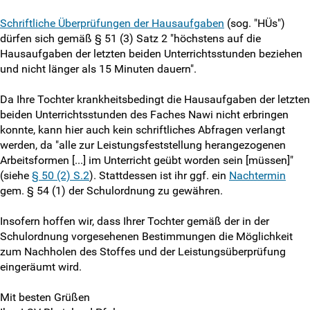
LSK-Delis melden
Schriftliche Überprüfungen der Hausaufgaben
(sog. "HÜs")
Info-Newsletter abonnieren
dürfen sich gemäß § 51 (3) Satz 2 "höchstens auf die
Hausaufgaben der letzten beiden Unterrichtsstunden beziehen
und nicht länger als 15 Minuten dauern".
Antragsformulare
Da Ihre Tochter krankheitsbedingt die Hausaufgaben der letzten
Impressum
beiden Unterrichtsstunden des Faches Nawi nicht erbringen
konnte, kann hier auch kein schriftliches Abfragen verlangt
Disclaimer
werden, da "alle zur Leistungsfeststellung herangezogenen
Arbeitsformen [...] im Unterricht geübt worden sein [müssen]"
Datenschutzerklärung
(siehe
§ 50 (2) S.2
). Stattdessen ist ihr ggf. ein
Nachtermin
gem. § 54 (1) der Schulordnung zu gewähren.
Matomo-Opt-Out
Insofern hoffen wir, dass Ihrer Tochter gemäß der in der
Schulordnung vorgesehenen Bestimmungen die Möglichkeit
Intern
zum Nachholen des Stoffes und der Leistungsüberprüfung
eingeräumt wird.
Mit besten Grüßen