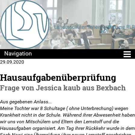
29.09.2020
Die LSV
Hausaufgabenüberprüfung
Positionen & Lesestoff
Frage von Jessica kaub aus Bexbach
Mach mit!
Aus gegebenen Anlass...
Meine Tochter war 8 Schultage ( ohne Unterbrechung) wegen
SV-Arbeit vor Ort
Krankheit nicht in der Schule. Während ihrer Abwesenheit haben
wir uns von Mitschülern und Eltern den Lernstoff und die
Du hast Recht(e)
Hausaufgaben organisiert. Am Tag ihrer Rückkehr wurde in dem
Fach Nawi eine Überprüfung über neuen Lernstoff geschrieben,