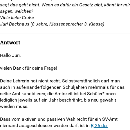
Weitersurfen
sagt das geht nicht. Wenn es dafür ein Gesetz gibt, könnt ihr mir
sagen, welches?
Viele liebe Grüße
Termine
Juri Backhaus (8 Jahre, Klassensprecher 3. Klasse)
Shop
Antwort
Kontakt
Hallo Juri,
Eure Fragen
vielen Dank für deine Frage!
Unsere Antworten
Deine Lehrerin hat nicht recht. Selbstverständlich darf man
auch in aufeinanderfolgenden Schuljahren mehrmals für das
Kontaktformular
selbe Amt kandidieren; die Amtszeit ist bei Schüler*innen
lediglich jeweils auf ein Jahr beschränkt, bis neu gewählt
SV-Kontakt
werden muss.
Anmeldeformular
Dass vom aktiven und passiven Wahlrecht für ein SV-Amt
niemand ausgeschlossen werden darf, ist in
§ 26 der