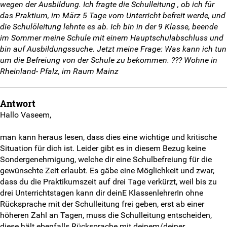
wegen der Ausbildung. Ich fragte die Schulleitung , ob ich für
Weitersurfen
das Praktium, im März 5 Tage vom Unterricht befreit werde, und
die Schulöleitung lehnte es ab. Ich bin in der 9 Klasse, beende
Termine
im Sommer meine Schule mit einem Hauptschulabschluss und
bin auf Ausbildungssuche. Jetzt meine Frage: Was kann ich tun
Shop
um die Befreiung von der Schule zu bekommen. ??? Wohne in
Rheinland- Pfalz, im Raum Mainz
Kontakt
Antwort
Eure Fragen
Hallo Vaseem,
Unsere Antworten
man kann heraus lesen, dass dies eine wichtige und kritische
Situation für dich ist. Leider gibt es in diesem Bezug keine
Kontaktformular
Sondergenehmigung, welche dir eine Schulbefreiung für die
gewünschte Zeit erlaubt. Es gäbe eine Möglichkeit und zwar,
SV-Kontakt
dass du die Praktikumszeit auf drei Tage verkürzt, weil bis zu
drei Unterrichtstagen kann dir deinE KlassenlehrerIn ohne
Rücksprache mit der Schulleitung frei geben, erst ab einer
Anmeldeformular
höheren Zahl an Tagen, muss die Schulleitung entscheiden,
diese hält ebenfalls Rücksprache mit deinem/deiner