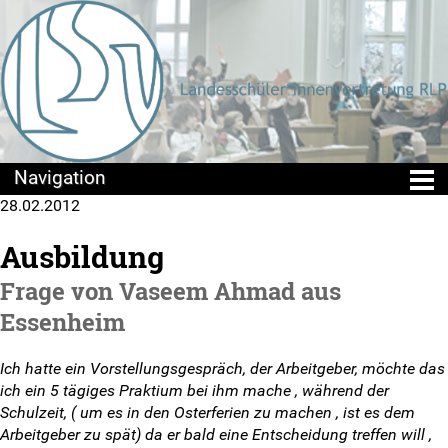
28.02.2012
Die LSV
Ausbildung
Positionen & Lesestoff
Frage von Vaseem Ahmad aus
Mach mit!
Essenheim
SV-Arbeit vor Ort
Ich hatte ein Vorstellungsgespräch, der Arbeitgeber, möchte das
ich ein 5 tägiges Praktium bei ihm mache , während der
Du hast Recht(e)
Schulzeit, ( um es in den Osterferien zu machen , ist es dem
Arbeitgeber zu spät) da er bald eine Entscheidung treffen will ,