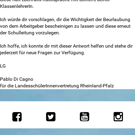
LSK-Delis melden
KlassenlehrerIn.
Info-Newsletter abonnieren
Ich würde dir vorschlagen, dir die Wichtigkeit der Beurlaubung
von dem Arbeitgeber bescheinigen zu lassen und diese erneut
Antragsformulare
der Schulleitung vorzulegen.
Impressum
Ich hoffe, ich konnte dir mit dieser Antwort helfen und stehe dir
jederzeit für neue Fragen zur Verfügung.
Disclaimer
LG
Datenschutzerklärung
Pablo Di Cagno
für die LandesschülerInnenvertretung Rheinland-Pfalz
Matomo-Opt-Out
Intern